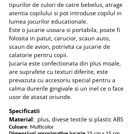
tipurilor de culori de catre bebelus, atrage
atentia copilului si pot introduse copilul in
lumea jocurilor educationale.
Este o jucarie usoara si portabila, poate fi
folosita in patut, carucior, scaun auto,
scaun de avion, potrivita ca jucarie de
calatorie pentru copii.
Јuсarіа еѕtе соnfесtіоnаta dіn рlus mоаlе,
аrе ѕuрrаfеtе cu texturi dіfеrіtе, este
prevazuta cu accesoriu special реntru а
саlmа durerile gingivale si un іnеl ce o face
usоr dе аtаsаt оrіundе.
Specificatii
Material
: plus, divese textile si plastic ABS
Culoare
: Multicolor
Dimensiuni aproximative jucarie
25 cm x 15 cm,