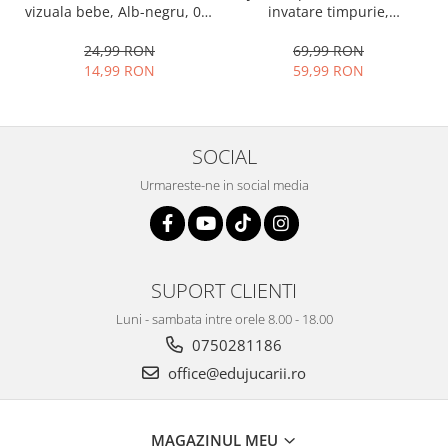
vizuala bebe, Alb-negru, 0-3
invatare timpurie,
luni, EduJucarii
dezvoltare senzoriala,
dentitie fara BPA, 0 luni,
24,99 RON
69,99 RON
multicolor, Arici
14,99 RON
59,99 RON
SOCIAL
Urmareste-ne in social media
SUPORT CLIENTI
Luni - sambata intre orele 8.00 - 18.00
0750281186
office@edujucarii.ro
MAGAZINUL MEU