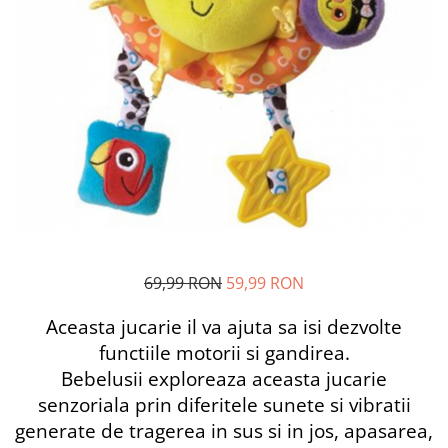
Alfabet si matematica
Seria Lectia de sanatate
Jocuri de memorie si inteligenta
Editura Litera
Editura Galaxia Copiilor
Colectia PIXI
Pisicile Războinice
Colectia Pia Papadia
Colectia Micul Paianjen Firicel
Atlase Enciclopedii
Marea carte
69,99 RON
59,99 RON
Aceasta jucarie il va ajuta sa isi dezvolte
functiile motorii si gandirea.
Bebelusii exploreaza aceasta jucarie
senzoriala prin diferitele sunete si vibratii
generate de tragerea in sus si in jos, apasarea,