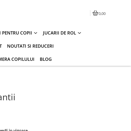
0,00
I PENTRU COPII
JUCARII DE ROL
T
NOUTATI SI REDUCERI
MERA COPILULUI
BLOG
antii