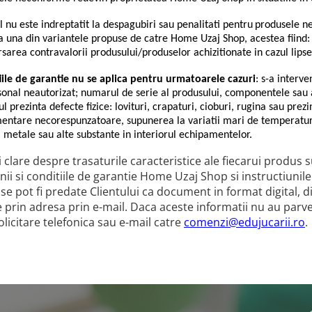
l nu este indreptatit la despagubiri sau penalitati pentru
produsele ne
a una din variantele propuse de catre Home Uzaj Shop, acestea fiind:
area contravalorii produsului/produselor achizitionate in cazul lipse
iile de garantie nu se aplica pentru urmatoarele cazuri
: s-a interve
onal neautorizat; numarul de serie al produsului, componentele sau a
l prezinta defecte fizice: lovituri, crapaturi, cioburi, rugina sau prez
mentare necorespunzatoare, supunerea la variatii mari de temperatur
, metale sau alte substante in interiorul echipamentelor.
i clare despre trasaturile caracteristice ale fiecarui produs su
ii si conditiile de garantie Home Uzaj Shop si instructiunile 
e pot fi predate Clientului ca document in format digital, 
 prin adresa prin e-mail. Daca aceste informatii nu au parve
olicitare telefonica sau e-mail catre
comenzi@edujucarii.ro
.