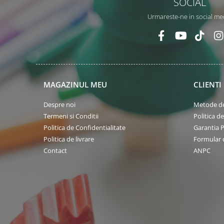
SOCIAL
Urmareste-ne in social me
MAGAZINUL MEU
CLIENTI
Despre noi
Metode de
Termeni si Conditii
Politica d
Politica de Confidentialitate
Garantia 
Politica de livrare
Formular 
Contact
ANPC