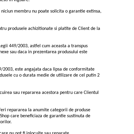
esti in vigoare.
si niciun membru nu poate solicita o garantie extinsa,
tru produsele achizitionate si platite de Client de la
egii 449/2003, astfel cum aceasta a transpus
nexe sau daca in prezentarea produsului este
/2003, este angajata daca lipsa de conformitate
dusele cu o durata medie de utilizare de cel putin 2
uirea sau repararea acestora pentru care Clientul
feri repararea la anumite categorii de produse
 Shop care beneficiaza de garantie sustinuta de
rilor.
are nu pot fi inlocuite sau reparate.