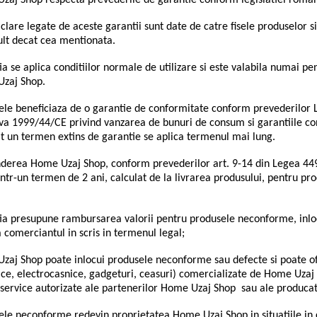
zaj Shop
respecta prevederile de garantie conform legislatiei roman
 clare legate de aceste garantii sunt date de catre fisele produselor 
lt decat cea mentionata.
a se aplica conditiilor normale de utilizare si este valabila numai pen
zaj Shop.
ele beneficiaza de o garantie de conformitate conform prevederilor L
iva 1999/44/CE privind vanzarea de bunuri de consum si garantiile co
at un termen extins de garantie se aplica termenul mai lung.
derea Home Uzaj Shop, conform prevederilor art. 9-14 din Legea 449
ntr-un termen de 2 ani, calculat de la livrarea produsului, pentru pro
ia presupune rambursarea valorii pentru produsele neconforme, inloc
a comerciantul in scris in termenul legal;
zaj Shop
poate inlocui produsele neconforme sau defecte si poate o
ice, electrocasnice, gadgeturi, ceasuri) comercializate de Home Uzaj
 service autorizate ale partenerilor Home Uzaj Shop sau ale producato
le neconforme redevin proprietatea Home Uzaj Shop in situatiile in c