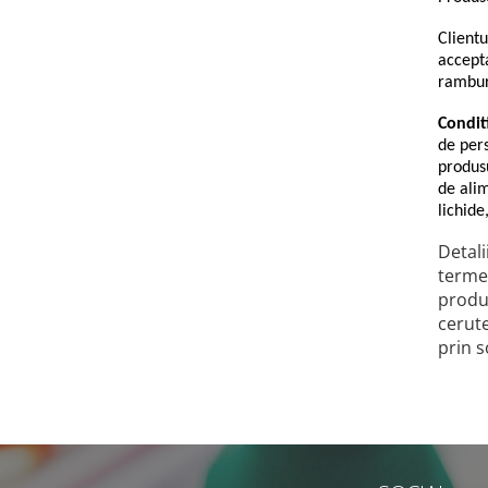
Clientu
accept
ramburs
Condit
de pers
produsu
de ali
lichide
Detali
termen
produs
cerute
prin s