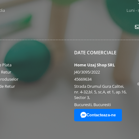
dia
Luni - 
DATE COMERCIALE
 Plata
Home Uzaj Shop SRL
e Retur
J40/3095/2022
Produselor
45669634
de Retur
Strada Drumul Gura Calitei,
nr. 4-32,bl. 5, sc.A, et 1, ap.16,
Sector 3,
Bucuresti, Bucuresti
Contacteaza-ne