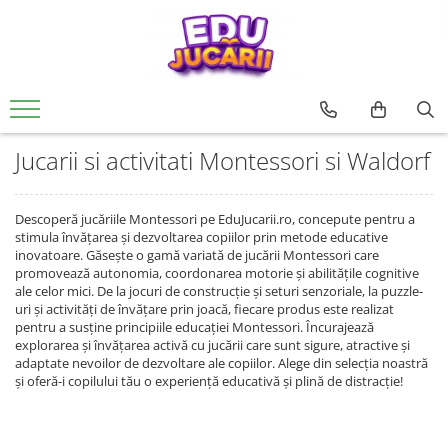
Jucarii copii
Jucarii si jocuri educative
Jucarii interactive
CARTI PENTRU COPII
Jucarii de rol
De Bebe
Rechizite si papatarie
0 - 3 ani
Jucarii si activitati Montessori si
Creative
Usborne
Papusi si accesorii
Motrice si senzoriale
Rechizite Creative
Waldorf
3 - 6 ani
Seturi de constructie
Editura Univers Enciclopedic
Ateliere si bancuri de lucru
Dentitie
Jucarii si activitati Montessori si Waldorf
Jucarii din lemn
6 - 9 ani
Pictura si desen
Colectia Unicornii magici
Vehicule
Centre de activitati
Jucarii educative
Colectia Ucenicul vrajitor
9 - 12 ani
Jocuri de pescuit
Figurine
Antemergatoare si premergatoare
Descoperă jucăriile Montessori pe EduJucarii.ro, concepute pentru a
Jocuri de indemanare si
Colectia Hotii luminii
pentru FETE
Muzicale
Set joaca doctor
Cuburi si caramizi
stimula învățarea și dezvoltarea copiilor prin metode educative
dexteritate
Colectia Tafiti – povești educative și
inovatoare. Găsește o gamă variată de jucării Montessori care
pentru BAIETI
Jocuri pentru margelit si siteruit
Zornaitoare
ilustrate pentru copii 5-7 ani
Jocuri de memorie, inteligenta si
promovează autonomia, coordonarea motorie și abilitățile cognitive
asociere
ale celor mici. De la jocuri de construcție și seturi senzoriale, la puzzle-
Jucarii antistres
Colectia Cauta si Gaseste
uri și activități de învățare prin joacă, fiecare produs este realizat
Povesti diverse
Puzzle
LEGO
pentru a susține principiile educației Montessori. Încurajează
Editura ALL
explorarea și învățarea activă cu jucării care sunt sigure, atractive și
Magnetic
adaptate nevoilor de dezvoltare ale copiilor. Alege din selecția noastră
Colectia FANNI. Dezvoltare
lemn
și oferă-i copilului tău o experiență educativă și plină de distracție!
emotionala
Carton
Colectia Unchiul meu trăsnit, Genç
Jucarii magnetice
Osman Yavaș