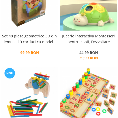
Set 48 piese geometrice 3D din
Jucarie interactiva Montessori
lemn si 10 carduri cu modele
pentru copii, Dezvoltare
imprimate fata-vero, mozaic
Motricitate fina, 18 luni,
99,99 RON
44,99 RON
Montessori, multicolor, + 3 ani
Broscuta cu buline, multicolor
39,99 RON
NOU