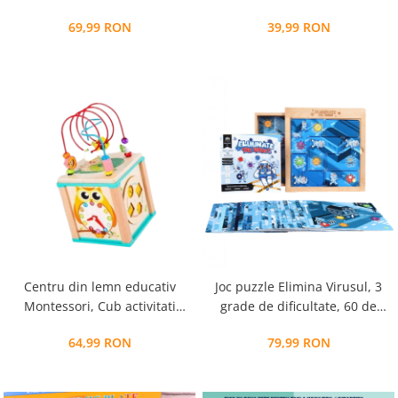
monteaza
lemn de forme geometrice
69,99 RON
39,99 RON
Joc puzzle Elimina Virusul, 3
Centru din lemn educativ
grade de dificultate, 60 de
Montessori, Cub activitati
planse, Joc pentru minte, Puzzle
bebelusi 5 in 1, Bufnita
79,99 RON
64,99 RON
Montessori educativ pentru
copii