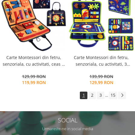
Carte Montessori din fetru,
Carte Montessori din fetru,
senzoriala, cu activitati, ceas si
senzoriala, cu activitati, 3
sistemul solar, 24x24 cm
pagini, dinozauri, alfabetul, 28
129,99 RON
139,99 RON
x 22.5 cm
119,99 RON
129,99 RON
1
2
3
15
...
SOCIAL
Urmareste-ne in social media