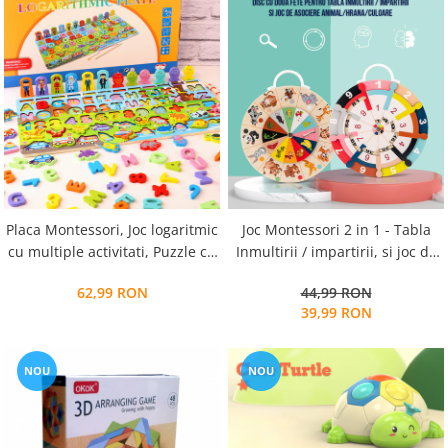
Placa Montessori, Joc logaritmic
Joc Montessori 2 in 1 - Tabla
cu multiple activitati, Puzzle cu
Inmultirii / impartirii, si joc de
animale, cifre, litere, mijloace
asociere animal/hrana/culoare,
62,99 RON
44,99 RON
de transport, Joc de pescuit, 5
lemn, 18,5 cm
39,99 RON
activitati
NOU
NOU