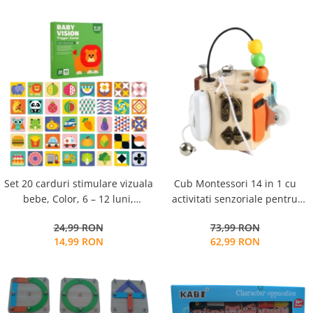
matematice
Set 20 carduri stimulare vizuala
Cub Montessori 14 in 1 cu
bebe, Color, 6 – 12 luni,
activitati senzoriale pentru
EduJucarii
copii, Busy Cube, 3 ani+,
24,99 RON
73,99 RON
Edujucarii
14,99 RON
62,99 RON