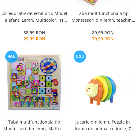
Joc educativ de echilibru, Model
Taba multifunctionala tip
elefant, Lemn, Multicolor, 41
Montessori din lemn, teaching
piese
logarithm cu cercuri multicolore
38,99 RON
89,99 RON
pt cantitate, numere si
29,99 RON
79,99 RON
operatiuni matematice
NOU
NOU
Taba multifunctionala tip
Jucarie din lemn, Puzzle in
Montessori din lemn, Math cu
forma de animal cu inele, 7
ceas, numere si operatiuni
piese multicolore, Montessori