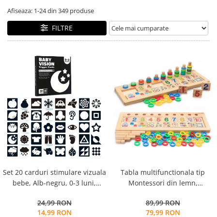
Alfabet si matematica
Seria Lectia de sanatate
Afiseaza:
1-
24
din
349
produse
Jocuri de memorie si inteligenta
Editura Litera
FILTRE
Editura Galaxia Copiilor
Colectia PIXI
Pisicile Războinice
Colectia Pia Papadia
Colectia Micul Paianjen Firicel
Atlase Enciclopedii
Marea carte
Tabla multifunctionala tip
Set 20 carduri stimulare vizuala
Montessori din lemn,
bebe, Alb-negru, 0-3 luni,
Logaritmic Board cu cercuri
EduJucarii
89,99 RON
24,99 RON
multicolore pt cantitate,
79,99 RON
14,99 RON
numere si operatiuni