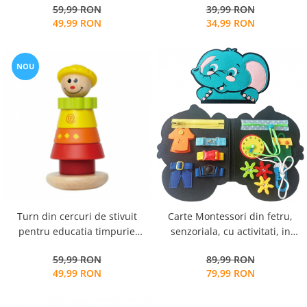
59,99 RON
39,99 RON
matematice
49,99 RON
34,99 RON
NOU
Turn din cercuri de stivuit
Carte Montessori din fetru,
pentru educatia timpurie
senzoriala, cu activitati, in
montessori, lemn, Clovn, 18 cm,
forma de elefant, 23x25 cm
59,99 RON
89,99 RON
3 ani
49,99 RON
79,99 RON