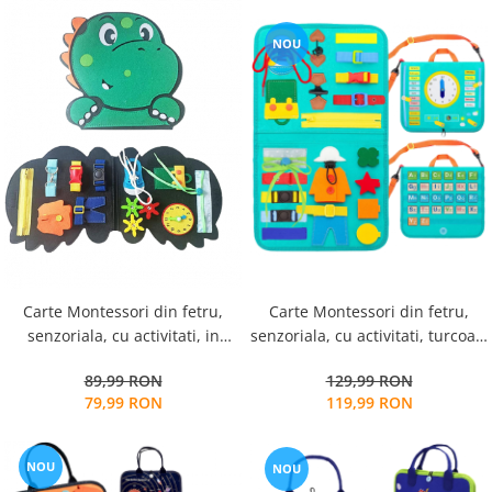
NOU
Carte Montessori din fetru,
Carte Montessori din fetru,
senzoriala, cu activitati, turcoaz,
senzoriala, cu activitati, in
23x28 cm
forma de dinozaur, 27x29 cm
129,99 RON
89,99 RON
119,99 RON
79,99 RON
NOU
NOU