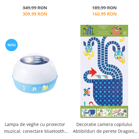
esentiale. Dispozitiv de
lectura. Masa pliabila pentru
189,99 RON
349,99 RON
producere de ceata rece cu
invatare cu mai multe functii
160,99 RON
309,99 RON
ultrasunete
NOU
Lampa de veghe cu proiector
Decoratie camera copilului
muzical, conectare bluetooth,
Abtibilduri de perete Dragoni,
ObyToys
Djeco