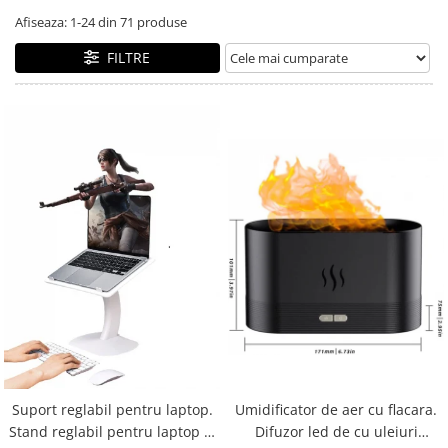
Alfabet si matematica
Seria Lectia de sanatate
Afiseaza:
1-
24
din
71
produse
Jocuri de memorie si inteligenta
Editura Litera
FILTRE
Editura Galaxia Copiilor
Colectia PIXI
Pisicile Războinice
Colectia Pia Papadia
Colectia Micul Paianjen Firicel
Atlase Enciclopedii
Marea carte
Umidificator de aer cu flacara.
Suport reglabil pentru laptop.
Difuzor led de cu uleiuri
Stand reglabil pentru laptop si