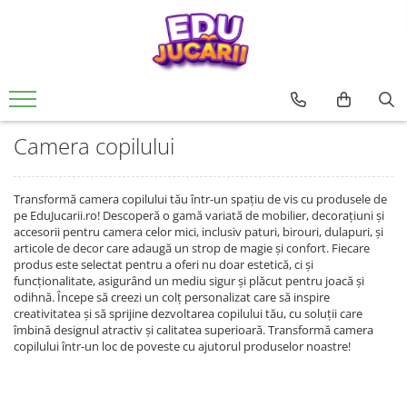
Jucarii copii
Jucarii si jocuri educative
Jucarii interactive
CARTI PENTRU COPII
Jucarii de rol
De Bebe
Rechizite si papatarie
0 - 3 ani
Jucarii si activitati Montessori si
Creative
Usborne
Papusi si accesorii
Motrice si senzoriale
Rechizite Creative
Waldorf
3 - 6 ani
Seturi de constructie
Editura Univers Enciclopedic
Ateliere si bancuri de lucru
Dentitie
Camera copilului
Jucarii din lemn
6 - 9 ani
Pictura si desen
Colectia Unicornii magici
Vehicule
Centre de activitati
Jucarii educative
Colectia Ucenicul vrajitor
9 - 12 ani
Jocuri de pescuit
Figurine
Antemergatoare si premergatoare
Transformă camera copilului tău într-un spațiu de vis cu produsele de
Jocuri de indemanare si
Colectia Hotii luminii
pentru FETE
Muzicale
Set joaca doctor
Cuburi si caramizi
pe EduJucarii.ro! Descoperă o gamă variată de mobilier, decorațiuni și
dexteritate
Colectia Tafiti – povești educative și
accesorii pentru camera celor mici, inclusiv paturi, birouri, dulapuri, și
pentru BAIETI
Jocuri pentru margelit si siteruit
Zornaitoare
ilustrate pentru copii 5-7 ani
Jocuri de memorie, inteligenta si
articole de decor care adaugă un strop de magie și confort. Fiecare
asociere
produs este selectat pentru a oferi nu doar estetică, ci și
Jucarii antistres
Colectia Cauta si Gaseste
funcționalitate, asigurând un mediu sigur și plăcut pentru joacă și
Povesti diverse
Puzzle
LEGO
odihnă. Începe să creezi un colț personalizat care să inspire
Editura ALL
creativitatea și să sprijine dezvoltarea copilului tău, cu soluții care
Magnetic
îmbină designul atractiv și calitatea superioară. Transformă camera
Colectia FANNI. Dezvoltare
lemn
copilului într-un loc de poveste cu ajutorul produselor noastre!
emotionala
Carton
Colectia Unchiul meu trăsnit, Genç
Jucarii magnetice
Osman Yavaș