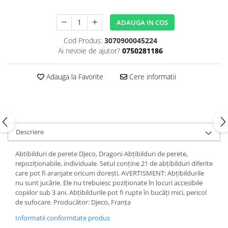
ADAUGA IN COS
Cod Produs:
3070900045224
Ai nevoie de ajutor?
0750281186
Adauga la Favorite
Cere informatii
Descriere
Abtibilduri de perete Djeco, Dragoni Abţibilduri de perete,
repoziționabile, individuale. Setul conţine 21 de abţibilduri diferite
care pot fi aranjate oricum dorești. AVERTISMENT: Abțibildurile
nu sunt jucărie. Ele nu trebuiesc poziționate în locuri accesibile
copiilor sub 3 ani. Abțibildurile pot fi rupte în bucăți mici, pericol
de sufocare. Producător: Djeco, Franța
Informatii conformitate produs