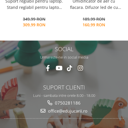
Suport reglabil pentru laptop.
Umidificator de aer cu
L
Stand reglabil pentru laptop
flacara. Difuzor led de cu
m
si lectura. Masa pliabila
uleiuri esentiale. Dispozitiv
349,99 RON
189,99 RON
pentru invatare cu mai multe
de producere de ceata rece
309,99 RON
160,99 RON
functii
cu ultrasunete
SOCIAL
Urmareste-ne in social media
SUPORT CLIENTI
Luni - sambata intre orele 8.00 - 18.00
0750281186
office@edujucarii.ro