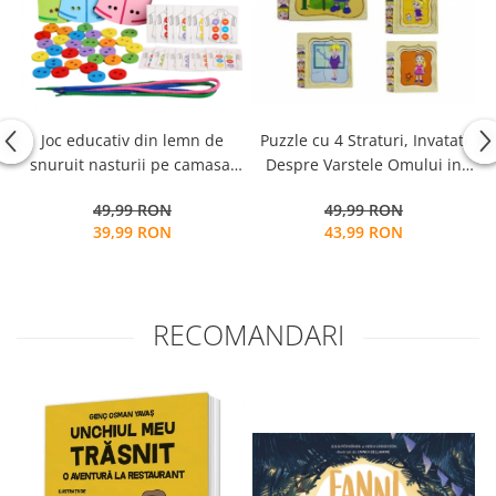
Puzzle cu 4 Straturi, Invatati
Joc educativ din lemn de
Despre Varstele Omului in
M
snuruit nasturii pe camasa,
Mod Interactiv, 3 ani+,
Montessori, 3 ani+
49,99 RON
49,99 RON
Bunica, Edujucarii
43,99 RON
39,99 RON
RECOMANDARI