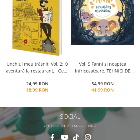
Vol. 5 Fanni si noaptea
Unchiul meu trăsnit. Vol. 2: O
infricosatoare. TEHNICI DE
aventură la restaurant, , Genç
DEPASIRE A FRICILOR
Osman Yavaș
54,99 RON
24,99 RON
41,99 RON
18,99 RON
SOCIAL
Urmareste-ne in social media