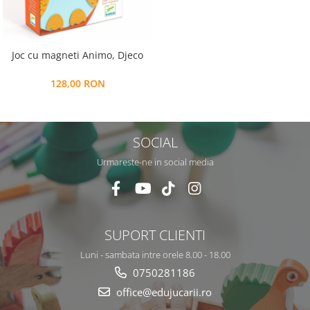
Alfabet si matematica
Seria Lectia de sanatate
Jocuri de memorie si inteligenta
Editura Litera
Editura Galaxia Copiilor
Joc cu magneti Animo, Djeco
Colectia PIXI
128,00 RON
Pisicile Războinice
Colectia Pia Papadia
Colectia Micul Paianjen Firicel
SOCIAL
Atlase Enciclopedii
Urmareste-ne in social media
Marea carte
SUPORT CLIENTI
Luni - sambata intre orele 8.00 - 18.00
0750281186
office@edujucarii.ro