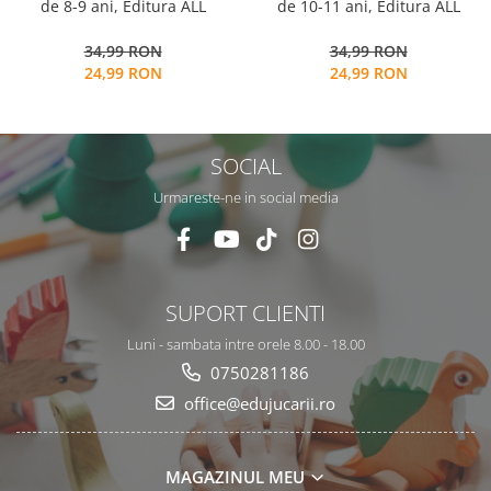
de 8-9 ani, Editura ALL
de 10-11 ani, Editura ALL
34,99 RON
34,99 RON
24,99 RON
24,99 RON
SOCIAL
Urmareste-ne in social media
SUPORT CLIENTI
Luni - sambata intre orele 8.00 - 18.00
0750281186
office@edujucarii.ro
MAGAZINUL MEU