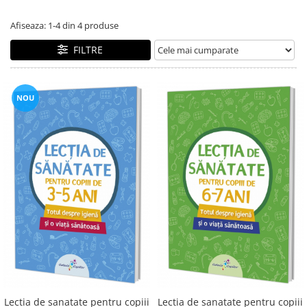
Alfabet si matematica
Seria Lectia de sanatate
Afiseaza:
1-
4
din
4
produse
Jocuri de memorie si inteligenta
Editura Litera
FILTRE
Editura Galaxia Copiilor
Colectia PIXI
Pisicile Războinice
NOU
Colectia Pia Papadia
Colectia Micul Paianjen Firicel
Atlase Enciclopedii
Marea carte
Lectia de sanatate pentru copiii
Lectia de sanatate pentru copiii