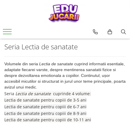
Jucarii copii
Jucarii si jocuri educative
Jucarii interactive
CARTI PENTRU COPII
Jucarii de rol
De Bebe
Rechizite si papatarie
0 - 3 ani
Jucarii si activitati Montessori si
Creative
Usborne
Papusi si accesorii
Motrice si senzoriale
Rechizite Creative
Waldorf
3 - 6 ani
Seturi de constructie
Editura Univers Enciclopedic
Ateliere si bancuri de lucru
Dentitie
Seria Lectia de sanatate
Jucarii din lemn
6 - 9 ani
Pictura si desen
Colectia Unicornii magici
Vehicule
Centre de activitati
Jucarii educative
Colectia Ucenicul vrajitor
9 - 12 ani
Jocuri de pescuit
Figurine
Antemergatoare si premergatoare
Jocuri de indemanare si
Colectia Hotii luminii
Volumele din seria
Lectia de sanatate
cuprind informatii esentiale,
pentru FETE
Muzicale
Set joaca doctor
Cuburi si caramizi
dexteritate
adaptate fiecarei varste, despre mentinerea sanatatii fizice si
Colectia Tafiti – povești educative și
despre dezvoltarea emotionala a copiilor. Continutul, ușor
pentru BAIETI
Jocuri pentru margelit si siteruit
Zornaitoare
ilustrate pentru copii 5-7 ani
Jocuri de memorie, inteligenta si
accesibil micutilor si structurat in jurul unor teme principale, poarta
asociere
Jucarii antistres
Colectia Cauta si Gaseste
avizul unui medic.
Povesti diverse
Seria
Lectia de sanatate
cuprinde 4 volume:
Puzzle
LEGO
Lectia de sanatate pentru copiii de 3-5 ani
Editura ALL
Magnetic
Lectia de sanatate pentru copiii de 6-7 ani
Colectia FANNI. Dezvoltare
lemn
Lectia de sanatate pentru copiii de 8-9 ani
emotionala
Carton
Lectia de sanatate pentru copiii de 10-11 ani
Colectia Unchiul meu trăsnit, Genç
Jucarii magnetice
Osman Yavaș