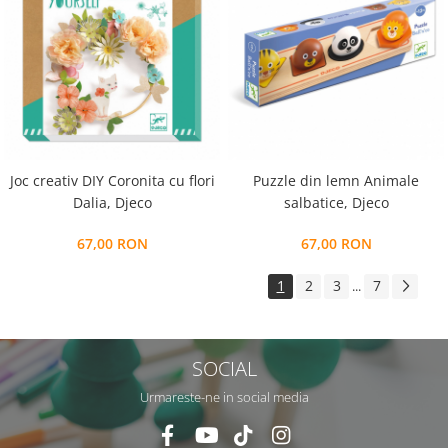
Joc creativ DIY Coronita cu flori
Puzzle din lemn Animale
Dalia, Djeco
salbatice, Djeco
67,00 RON
67,00 RON
1
2
3
7
...
SOCIAL
Urmareste-ne in social media