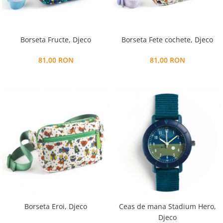
Alfabet si matematica
Seria Lectia de sanatate
Jocuri de memorie si inteligenta
Editura Litera
Editura Galaxia Copiilor
Borseta Fructe, Djeco
Borseta Fete cochete, Djeco
Colectia PIXI
81,00 RON
81,00 RON
Pisicile Războinice
Colectia Pia Papadia
Colectia Micul Paianjen Firicel
Atlase Enciclopedii
Marea carte
Borseta Eroi, Djeco
Ceas de mana Stadium Hero,
Djeco