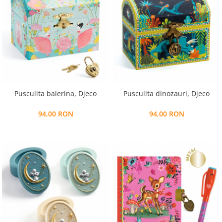
Pusculita balerina, Djeco
Pusculita dinozauri, Djeco
94,00 RON
94,00 RON