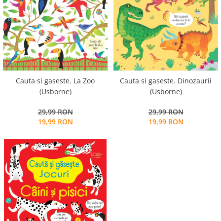
Alfabet si matematica
Seria Lectia de sanatate
Jocuri de memorie si inteligenta
Editura Litera
Editura Galaxia Copiilor
Colectia PIXI
Pisicile Războinice
Colectia Pia Papadia
Cauta si gaseste. La Zoo
Cauta si gaseste. Dinozaurii
(Usborne)
(Usborne)
Colectia Micul Paianjen Firicel
Atlase Enciclopedii
29,99 RON
29,99 RON
19,99 RON
19,99 RON
Marea carte