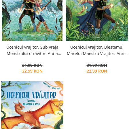
Alfabet si matematica
Seria Lectia de sanatate
Jocuri de memorie si inteligenta
Editura Litera
Editura Galaxia Copiilor
Colectia PIXI
Pisicile Războinice
Colectia Pia Papadia
Ucenicul vrajitor. Sub vraja
Ucenicul vrajitor. Blestemul
Monstrului otrăvitor, Anna
Marelui Maestru Vrajitor, Anna
Colectia Micul Paianjen Firicel
Taube
Taube
Atlase Enciclopedii
31,99 RON
31,99 RON
22,99 RON
22,99 RON
Marea carte