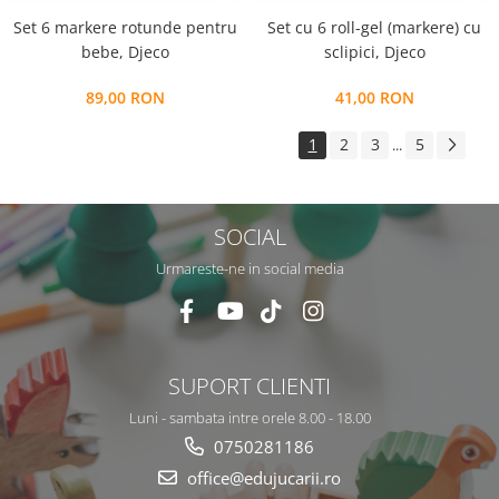
Set 6 markere rotunde pentru
Set cu 6 roll-gel (markere) cu
bebe, Djeco
sclipici, Djeco
89,00 RON
41,00 RON
1
2
3
5
...
SOCIAL
Urmareste-ne in social media
SUPORT CLIENTI
Luni - sambata intre orele 8.00 - 18.00
0750281186
office@edujucarii.ro