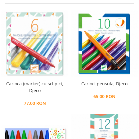
Alfabet si matematica
Seria Lectia de sanatate
Jocuri de memorie si inteligenta
Editura Litera
Editura Galaxia Copiilor
Colectia PIXI
Pisicile Războinice
Colectia Pia Papadia
Colectia Micul Paianjen Firicel
Atlase Enciclopedii
Marea carte
Carioca (marker) cu sclipici,
Carioci pensula, Djeco
Djeco
65,00 RON
77,00 RON