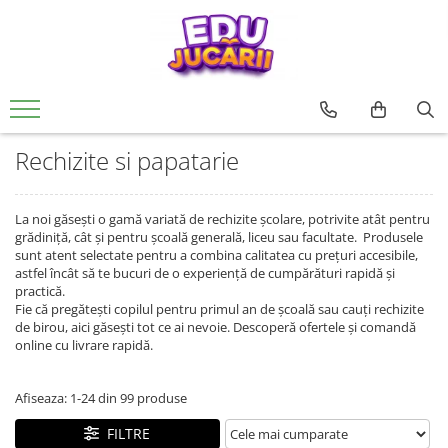
Jucarii copii
Jucarii si jocuri educative
Jucarii interactive
CARTI PENTRU COPII
Jucarii de rol
De Bebe
Rechizite si papatarie
0 - 3 ani
Jucarii si activitati Montessori si
Creative
Usborne
Papusi si accesorii
Motrice si senzoriale
Rechizite Creative
Waldorf
3 - 6 ani
Seturi de constructie
Editura Univers Enciclopedic
Ateliere si bancuri de lucru
Dentitie
Rechizite si papatarie
Jucarii din lemn
6 - 9 ani
Pictura si desen
Colectia Unicornii magici
Vehicule
Centre de activitati
Jucarii educative
Colectia Ucenicul vrajitor
9 - 12 ani
Jocuri de pescuit
Figurine
Antemergatoare si premergatoare
La noi găsești o gamă variată de rechizite școlare, potrivite atât pentru
Jocuri de indemanare si
Colectia Hotii luminii
pentru FETE
Muzicale
Set joaca doctor
Cuburi si caramizi
grădiniță, cât și pentru școală generală, liceu sau facultate. Produsele
dexteritate
Colectia Tafiti – povești educative și
sunt atent selectate pentru a combina calitatea cu prețuri accesibile,
pentru BAIETI
Jocuri pentru margelit si siteruit
Zornaitoare
ilustrate pentru copii 5-7 ani
Jocuri de memorie, inteligenta si
astfel încât să te bucuri de o experiență de cumpărături rapidă și
asociere
practică.
Jucarii antistres
Colectia Cauta si Gaseste
Fie că pregătești copilul pentru primul an de școală sau cauți rechizite
Povesti diverse
Puzzle
LEGO
de birou, aici găsești tot ce ai nevoie. Descoperă ofertele și comandă
Editura ALL
online cu livrare rapidă.
Magnetic
Colectia FANNI. Dezvoltare
lemn
emotionala
Afiseaza:
1-
24
din
99
produse
Carton
Colectia Unchiul meu trăsnit, Genç
Jucarii magnetice
FILTRE
Osman Yavaș