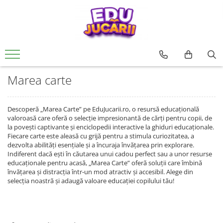
Jucarii copii
Jucarii si jocuri educative
Jucarii interactive
CARTI PENTRU COPII
Jucarii de rol
De Bebe
Rechizite si papatarie
0 - 3 ani
Jucarii si activitati Montessori si
Creative
Usborne
Papusi si accesorii
Motrice si senzoriale
Rechizite Creative
Waldorf
3 - 6 ani
Seturi de constructie
Editura Univers Enciclopedic
Ateliere si bancuri de lucru
Dentitie
Marea carte
Jucarii din lemn
6 - 9 ani
Pictura si desen
Colectia Unicornii magici
Vehicule
Centre de activitati
Jucarii educative
Colectia Ucenicul vrajitor
9 - 12 ani
Jocuri de pescuit
Figurine
Antemergatoare si premergatoare
Descoperă „Marea Carte” pe EduJucarii.ro, o resursă educațională
Jocuri de indemanare si
Colectia Hotii luminii
pentru FETE
Muzicale
Set joaca doctor
Cuburi si caramizi
valoroasă care oferă o selecție impresionantă de cărți pentru copii, de
dexteritate
Colectia Tafiti – povești educative și
la povești captivante și enciclopedii interactive la ghiduri educaționale.
pentru BAIETI
Jocuri pentru margelit si siteruit
Zornaitoare
ilustrate pentru copii 5-7 ani
Jocuri de memorie, inteligenta si
Fiecare carte este aleasă cu grijă pentru a stimula curiozitatea, a
asociere
dezvolta abilități esențiale și a încuraja învățarea prin explorare.
Jucarii antistres
Colectia Cauta si Gaseste
Indiferent dacă ești în căutarea unui cadou perfect sau a unor resurse
Povesti diverse
Puzzle
LEGO
educaționale pentru acasă, „Marea Carte” oferă soluții care îmbină
Editura ALL
învățarea și distracția într-un mod atractiv și accesibil. Alege din
Magnetic
selecția noastră și adaugă valoare educației copilului tău!
Colectia FANNI. Dezvoltare
lemn
emotionala
Carton
Colectia Unchiul meu trăsnit, Genç
Jucarii magnetice
Osman Yavaș