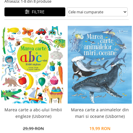
Afiseaza:
1-
8
din
8
produse
Alfabet si matematica
Seria Lectia de sanatate
FILTRE
Jocuri de memorie si inteligenta
Editura Litera
Editura Galaxia Copiilor
Colectia PIXI
Pisicile Războinice
Colectia Pia Papadia
Colectia Micul Paianjen Firicel
Atlase Enciclopedii
Marea carte
Marea carte a abc-ului limbii
Marea carte a animalelor din
engleze (Usborne)
mari si oceane (Usborne)
29,99 RON
19,99 RON