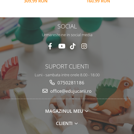
309,99 RON
160,99 RON
functii
cu ultrasunete
SOCIAL
Urmareste-ne in social media
SUPORT CLIENTI
Luni - sambata intre orele 8.00 - 18.00
0750281186
office@edujucarii.ro
MAGAZINUL MEU
CLIENTI