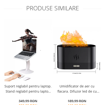
PRODUSE SIMILARE
Suport reglabil pentru laptop.
Umidificator de aer cu
L
Stand reglabil pentru laptop
flacara. Difuzor led de cu
m
si lectura. Masa pliabila
uleiuri esentiale. Dispozitiv
349,99 RON
189,99 RON
pentru invatare cu mai multe
de producere de ceata rece