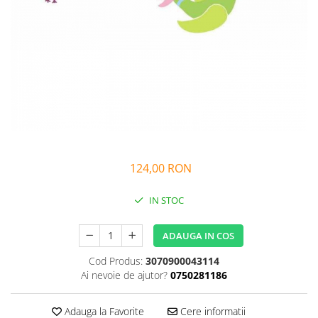
Alfabet si matematica
Seria Lectia de sanatate
Jocuri de memorie si inteligenta
Editura Litera
Editura Galaxia Copiilor
Colectia PIXI
Pisicile Războinice
Colectia Pia Papadia
Colectia Micul Paianjen Firicel
Atlase Enciclopedii
124,00 RON
Marea carte
IN STOC
ADAUGA IN COS
Cod Produs:
3070900043114
Ai nevoie de ajutor?
0750281186
Adauga la Favorite
Cere informatii