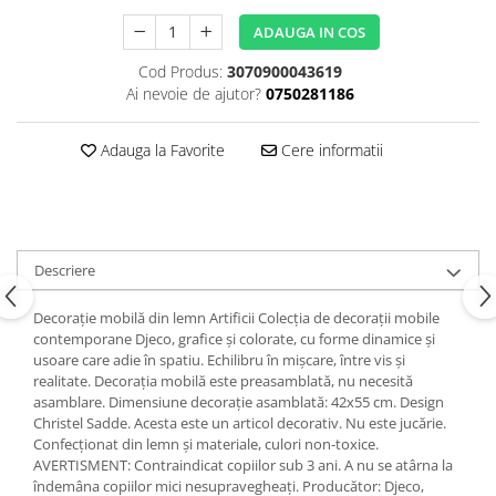
ADAUGA IN COS
Cod Produs:
3070900043619
Ai nevoie de ajutor?
0750281186
Adauga la Favorite
Cere informatii
Descriere
Decorație mobilă din lemn Artificii Colecția de decorații mobile
contemporane Djeco, grafice și colorate, cu forme dinamice și
usoare care adie în spatiu. Echilibru în mișcare, între vis și
realitate. Decorația mobilă este preasamblată, nu necesită
asamblare. Dimensiune decorație asamblată: 42x55 cm. Design
Christel Sadde. Acesta este un articol decorativ. Nu este jucărie.
Confecționat din lemn și materiale, culori non-toxice.
AVERTISMENT: Contraindicat copiilor sub 3 ani. A nu se atârna la
îndemâna copiilor mici nesupravegheați. Producător: Djeco,