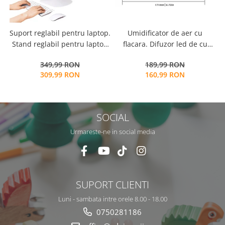
Suport reglabil pentru laptop.
Umidificator de aer cu
L
Stand reglabil pentru laptop
flacara. Difuzor led de cu
m
si lectura. Masa pliabila
uleiuri esentiale. Dispozitiv
349,99 RON
189,99 RON
pentru invatare cu mai multe
de producere de ceata rece
309,99 RON
160,99 RON
functii
cu ultrasunete
SOCIAL
Urmareste-ne in social media
SUPORT CLIENTI
Luni - sambata intre orele 8.00 - 18.00
0750281186