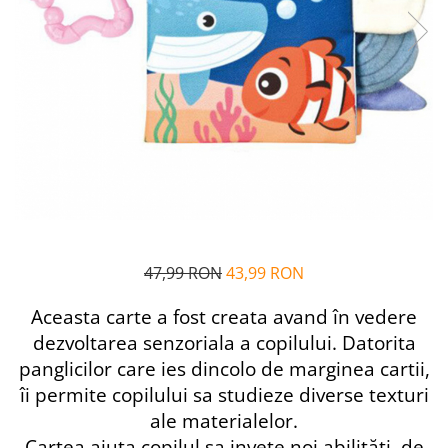
Alfabet si matematica
Seria Lectia de sanatate
Jocuri de memorie si inteligenta
Editura Litera
Editura Galaxia Copiilor
Colectia PIXI
Pisicile Războinice
Colectia Pia Papadia
Colectia Micul Paianjen Firicel
Atlase Enciclopedii
Marea carte
47,99 RON
43,99 RON
Aceasta carte a fost creata avand în vedere
dezvoltarea senzoriala a copilului. Datorita
panglicilor care ies dincolo de marginea cartii,
îi permite copilului sa studieze diverse texturi
ale materialelor.
Cartea ajuta copilul sa invete noi abilităti, de