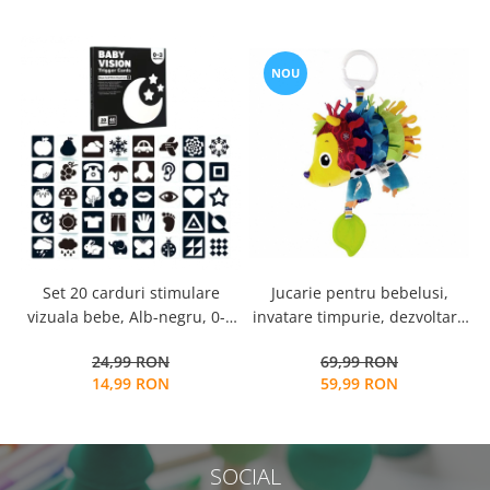
NOU
Set 20 carduri stimulare
Jucarie pentru bebelusi,
i
vizuala bebe, Alb-negru, 0-3
invatare timpurie, dezvoltare
s
luni, EduJucarii
senzoriala, dentitie fara BPA,
24,99 RON
69,99 RON
0 luni, multicolor, Arici
14,99 RON
59,99 RON
SOCIAL