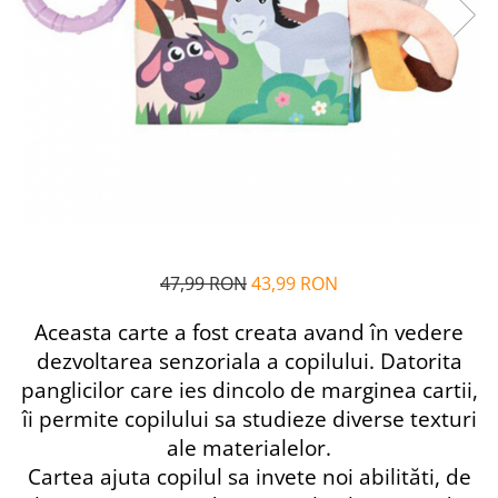
Alfabet si matematica
Seria Lectia de sanatate
Jocuri de memorie si inteligenta
Editura Litera
Editura Galaxia Copiilor
Colectia PIXI
Pisicile Războinice
Colectia Pia Papadia
Colectia Micul Paianjen Firicel
Atlase Enciclopedii
Marea carte
47,99 RON
43,99 RON
Aceasta carte a fost creata avand în vedere
dezvoltarea senzoriala a copilului. Datorita
panglicilor care ies dincolo de marginea cartii,
îi permite copilului sa studieze diverse texturi
ale materialelor.
Cartea ajuta copilul sa invete noi abilităti, de