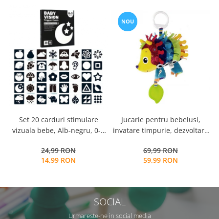
NOU
Set 20 carduri stimulare
Jucarie pentru bebelusi,
i
vizuala bebe, Alb-negru, 0-3
invatare timpurie, dezvoltare
s
luni, EduJucarii
senzoriala, dentitie fara BPA,
24,99 RON
69,99 RON
0 luni, multicolor, Arici
14,99 RON
59,99 RON
SOCIAL
Urmareste-ne in social media