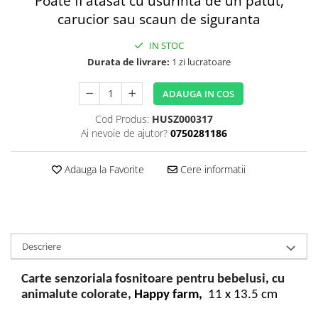
Poate fi atasat cu usurinta de un patut,
carucior sau scaun de siguranta
IN STOC
Durata de livrare:
1 zi lucratoare
ADAUGA IN COS
Cod Produs:
HUSZ000317
Ai nevoie de ajutor?
0750281186
Adauga la Favorite
Cere informatii
Descriere
Carte senzoriala fosnitoare pentru bebelusi, cu
animalute colorate,
Happy farm,
11 x 13.5 cm