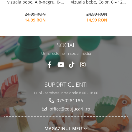
vizuala bebe, Color, 6 – 12
s
vizuala bebe, Alb-negru, 0-3
luni, EduJucarii
s
luni, EduJucarii
24,99 RON
24,99 RON
0
14,99 RON
14,99 RON
SOCIAL
Urmareste-ne in social media
SUPORT CLIENTI
Luni - sambata intre orele 8.00 - 18.00
0750281186
office@edujucarii.ro
MAGAZINUL MEU