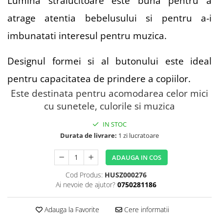
Lumina stralucitoare este buna pentru a
atrage atentia bebelusului si pentru a-i
imbunatati interesul pentru muzica.
Designul formei si al butonului este ideal
pentru capacitatea de prindere a copiilor.
Este destinata pentru acomodarea celor mici
cu sunetele, culorile si muzica
IN STOC
Durata de livrare:
1 zi lucratoare
ADAUGA IN COS
Cod Produs:
HUSZ000276
Ai nevoie de ajutor?
0750281186
Adauga la Favorite
Cere informatii