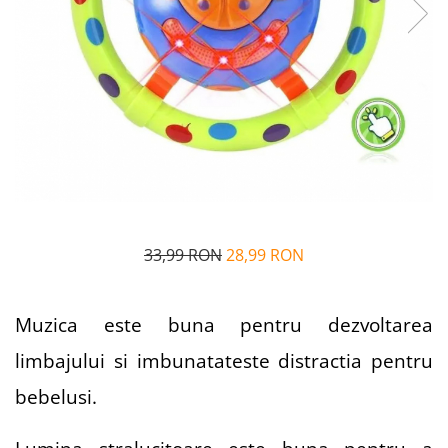
Alfabet si matematica
Seria Lectia de sanatate
Jocuri de memorie si inteligenta
Editura Litera
Editura Galaxia Copiilor
Colectia PIXI
Pisicile Războinice
Colectia Pia Papadia
Colectia Micul Paianjen Firicel
Atlase Enciclopedii
Marea carte
33,99 RON
28,99 RON
Muzica este buna pentru dezvoltarea
limbajului si imbunatateste distractia pentru
bebelusi.