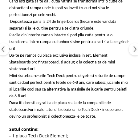
Cand esti gata sa te dai, cutia-vitrina se transforma intr-o cutie de
distractie si rampa unde tu poti sa inveti trucuri noi si sa le
perfectionezi pe cele vechi.
Depoziteaza pana la 24 de fingerboards (fiecare este vanduta
separat) si ia-le cu tine pentru a te distra oriunde.
Placile din interior raman intacte si poti plia cutia pentru a o
transforma intr-o rampa cu funbox si sine pentru a sari si a face grind-
uri!
Da-te pe rampa cu placa exclusiva inclusa in set, Element
Skateboards pro fingerboard, si adaug-o la colectia ta de mini
skateboard-uri.
Mini skateboard-urile Tech Deck pentru degete si seturile de rampe
sunt cadoul perfect pentru fetele de 6-8 ani, care iubesc jucariile mici
si jucariile cool sau ca alternativa la masinile de jucarie pentru baietii
de 6-8 ani.
Daca iti doresti o grafica de placa reala de la companiile de
skateboard-uri reale, atunci trebuie sa fie Tech Deck - incepe usor,
devino un profesionist si colectioneaza-le pe toate.
Setul contine:
- 1 placa Tech Deck Element;