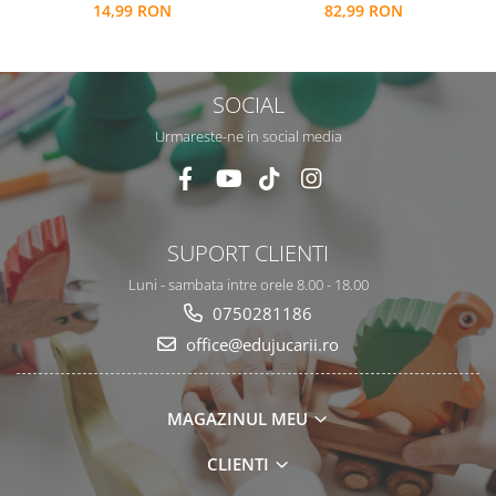
14,99 RON
82,99 RON
repozitionabile, Limba
Engleza, 3 ani+, EduJucarii
SOCIAL
Urmareste-ne in social media
SUPORT CLIENTI
Luni - sambata intre orele 8.00 - 18.00
0750281186
office@edujucarii.ro
MAGAZINUL MEU
CLIENTI