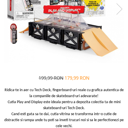
Alfabet si matematica
Seria Lectia de sanatate
Jocuri de memorie si inteligenta
Editura Litera
Editura Galaxia Copiilor
Colectia PIXI
Pisicile Războinice
Colectia Pia Papadia
Colectia Micul Paianjen Firicel
Atlase Enciclopedii
Marea carte
199,99 RON
179,99 RON
Ridica-te in aer cu Tech Deck, fingerboard-uri reale cu grafica autentica de
la companiile de skateboard-uri adevarate!
Cutia Play and Display este ideala pentru a depozita colectia ta de mini
skateboard-uri Tech Deck.
Cand esti gata sa te dai, cutia-vitrina se transforma intr-o cutie de
distractie si rampa unde tu poti sa inveti trucuri noi si sa le perfectionezi pe
cele vechi.