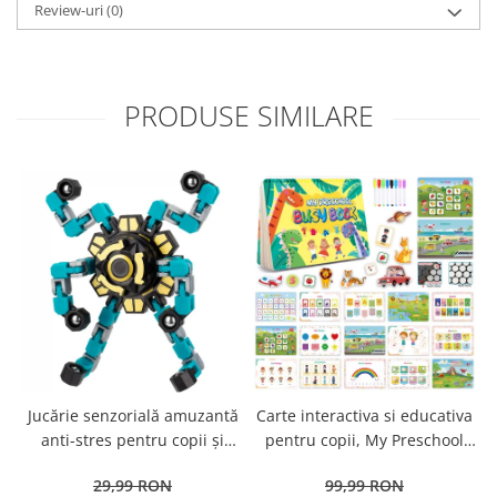
Review-uri
(0)
PRODUSE SIMILARE
Jucărie senzorială amuzantă
Carte interactiva si educativa
anti-stres pentru copii și
pentru copii, My Preschool
adulți - Fidget Spinner
Busy Book 2, 32 pagini
29,99 RON
99,99 RON
transformabil,
activitati multiple, stickere