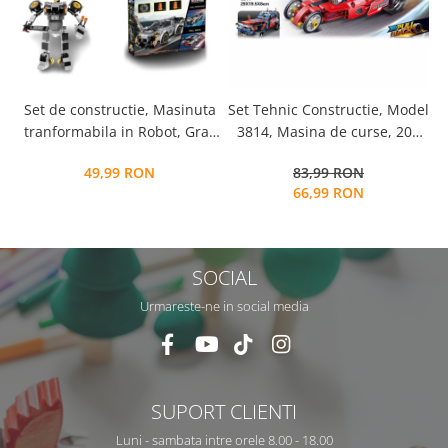
Set de constructie, Masinuta
Set Tehnic Constructie, Model
S
tranformabila in Robot, Gray
3814, Masina de curse, 204
Racing Car
piese
49,99 RON
83,99 RON
66,99 RON
SOCIAL
Urmareste-ne in social media
SUPORT CLIENTI
Luni - sambata intre orele 8.00 - 18.00