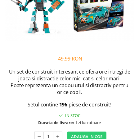
Alfabet si matematica
Seria Lectia de sanatate
Jocuri de memorie si inteligenta
Editura Litera
Editura Galaxia Copiilor
Colectia PIXI
Pisicile Războinice
Colectia Pia Papadia
49,99 RON
Colectia Micul Paianjen Firicel
Atlase Enciclopedii
Un set de construit interesant ce ofera ore intregi de
joaca si distractie celor mici cat si celor mari.
Marea carte
Poate reprezenta un cadou utul si distractiv pentru
orice copil.
Setul contine
196
piese de construit!
IN STOC
Durata de livrare:
1 zi lucratoare
ADAUGA IN COS