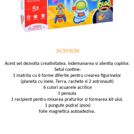
Alfabet si matematica
Seria Lectia de sanatate
Jocuri de memorie si inteligenta
Editura Litera
Editura Galaxia Copiilor
Colectia PIXI
Pisicile Războinice
Colectia Pia Papadia
34,99 RON
Colectia Micul Paianjen Firicel
Acest set dezvolta creativitatea, indemanarea si atentia copiilor.
Atlase Enciclopedii
Setul contine:
Marea carte
1 matrita cu 6 forme diferite pentru crearea figurinelor
(planeta cu inele, Terra, rachete si 2 astronauti)
6 culori acuarele
acrilice
1 pensula
1 recipient pentru mixarea prafurilor si formarea kit-ului.
1 pungute pudra( ipsos)
folie magnetica autoadeziva.