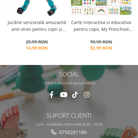
Jucărie senzorială amuzantă
Carte interactiva si educativa
anti-stres pentru copii și
pentru copii, My Preschool
adulți - Fidget Spinner
Busy Book 2, 32 pagini
29,99 RON
99,99 RON
transformabil,
activitati multiple, stickere
14,99 RON
82,99 RON
repozitionabile, Limba
Engleza, 3 ani+, EduJucarii
SOCIAL
Urmareste-ne in social media
SUPORT CLIENTI
Luni - sambata intre orele 8.00 - 18.00
0750281186