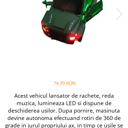
Alfabet si matematica
Seria Lectia de sanatate
Jocuri de memorie si inteligenta
Editura Litera
Editura Galaxia Copiilor
Colectia PIXI
Pisicile Războinice
Colectia Pia Papadia
Colectia Micul Paianjen Firicel
Atlase Enciclopedii
Marea carte
74,99 RON
Acest vehicul lansator de rachete, reda
muzica, lumineaza LED si dispune de
deschiderea usilor. Dupa pornire, masinuta
devine autonoma efectuand rotiri de 360 de
grade in jurul propriului ax, in timp ce usile se