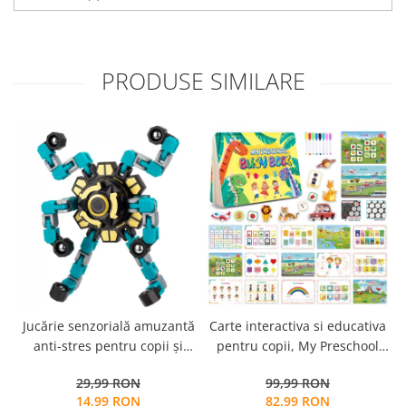
PRODUSE SIMILARE
Jucărie senzorială amuzantă
Carte interactiva si educativa
anti-stres pentru copii și
pentru copii, My Preschool
adulți - Fidget Spinner
Busy Book 2, 32 pagini
29,99 RON
99,99 RON
transformabil,
activitati multiple, stickere
14,99 RON
82,99 RON
repozitionabile, Limba