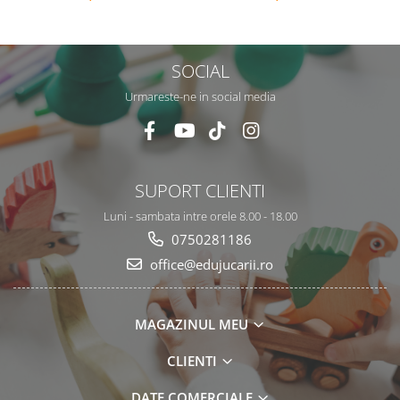
Engleza, 3 ani+, EduJucarii
SOCIAL
Urmareste-ne in social media
SUPORT CLIENTI
Luni - sambata intre orele 8.00 - 18.00
0750281186
office@edujucarii.ro
MAGAZINUL MEU
CLIENTI
DATE COMERCIALE