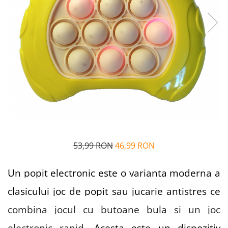
Alfabet si matematica
Seria Lectia de sanatate
Jocuri de memorie si inteligenta
Editura Litera
Editura Galaxia Copiilor
Colectia PIXI
Pisicile Războinice
Colectia Pia Papadia
Colectia Micul Paianjen Firicel
Atlase Enciclopedii
Marea carte
53,99 RON
46,99 RON
Un popit electronic este o varianta moderna a
clasicului joc de popit sau jucarie antistres ce
combina jocul cu butoane bula si un joc
electronic rapid
. Acesta este un dispozitiv