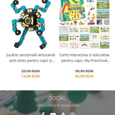
Jucărie senzorială amuzantă
Carte interactiva si educativa
anti-stres pentru copii și
pentru copii, My Preschool
adulți - Fidget Spinner
Busy Book 2, 32 pagini
29,99 RON
99,99 RON
transformabil,
activitati multiple, stickere
14,99 RON
82,99 RON
repozitionabile, Limba
Engleza, 3 ani+, EduJucarii
SOCIAL
Urmareste-ne in social media