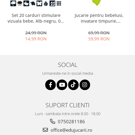
Set 20 carduri stimulare
Jucarie pentru bebelusi,
vizuala bebe, Alb-negru, 0-3
invatare timpurie,
luni, EduJucarii
dezvoltare senzoriala,
dentitie fara BPA, 0 luni,
24,99 RON
69,99 RON
multicolor, Arici
14,99 RON
59,99 RON
SOCIAL
Urmareste-ne in social media
SUPORT CLIENTI
Luni - sambata intre orele 8.00 - 18.00
0750281186
office@edujucarii.ro