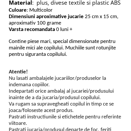
Material
: plus, divese textile si plastic ABS
Culoare
: Multicolor
Dimensiuni aproximative jucarie
25 cm x 15 cm,
aproximativ 100
grame
Varsta recomandata
0 luni +
Contine piese mari, special dimensionate pentru
mainile mici ale copilului.
Muchiile sunt rotunjite
pentru siguranta copilului.
Atentie!
Nu lasati ambalajele jucariilor/produselor la
indemana copiilor.
Indepartati orice ambalaj al jucariei/produsului
inainte de a da jucaria/produsul copilului.
Va rugam sa supravegheati copilul in timp ce se
joaca/foloseste acest produs.
Pastrati instructiunile si etichetele pentru referinte
viitoare.
Pastrati jucaria/produsul departe de foc, feriti