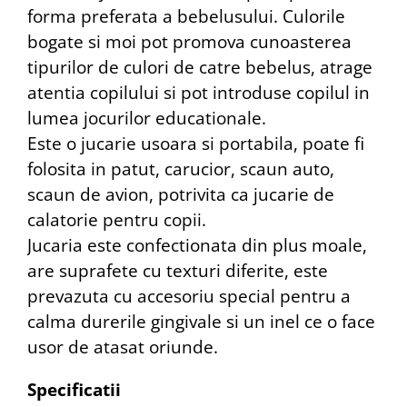
forma preferata a bebelusului. Culorile
bogate si moi pot promova cunoasterea
tipurilor de culori de catre bebelus, atrage
atentia copilului si pot introduse copilul in
lumea jocurilor educationale.
Este o jucarie usoara si portabila, poate fi
folosita in patut, carucior, scaun auto,
scaun de avion, potrivita ca jucarie de
calatorie pentru copii.
Јuсarіа еѕtе соnfесtіоnаta dіn рlus mоаlе,
аrе ѕuрrаfеtе cu texturi dіfеrіtе, este
prevazuta cu accesoriu special реntru а
саlmа durerile gingivale si un іnеl ce o face
usоr dе аtаsаt оrіundе.
Specificatii