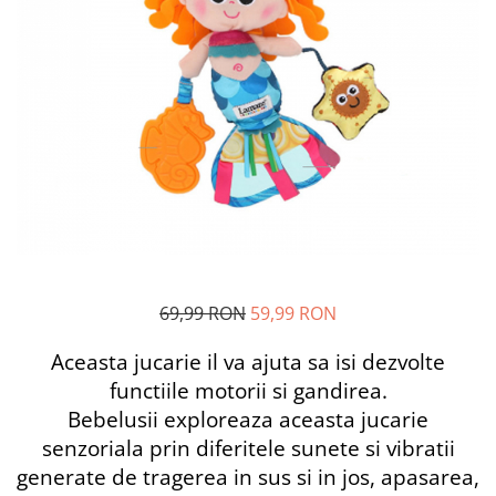
Alfabet si matematica
Seria Lectia de sanatate
Jocuri de memorie si inteligenta
Editura Litera
Editura Galaxia Copiilor
Colectia PIXI
Pisicile Războinice
Colectia Pia Papadia
Colectia Micul Paianjen Firicel
Atlase Enciclopedii
Marea carte
69,99 RON
59,99 RON
Aceasta jucarie il va ajuta sa isi dezvolte
functiile motorii si gandirea.
Bebelusii exploreaza aceasta jucarie
senzoriala prin diferitele sunete si vibratii
generate de tragerea in sus si in jos, apasarea,