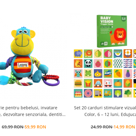
rie pentru bebelusi, invatare
Set 20 carduri stimulare vizua
, dezvoltare senzoriala, dentitie
Color, 6 – 12 luni, EduJuca
BPA, 0 luni, multicolor, Gorila
69,99 RON
59,99 RON
24,99 RON
14,99 RON