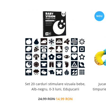
NOU
Set 20 carduri stimulare vizuala bebe,
Juca
Alb-negru, 0-3 luni, EduJucarii
timpurie
fara 
24,99 RON
14,99 RON