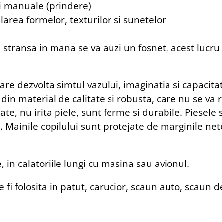
 si manuale (prindere)
ularea formelor, texturilor si sunetelor
 stransa in mana se va auzi un fosnet, acest lucru 
 care dezvolta simtul vazului, imaginatia si capacit
 din material de calitate si robusta, care nu se va 
te, nu irita piele, sunt ferme si durabile. Piesele s
. Mainile copilului sunt protejate de marginile ne
, in calatoriile lungi cu masina sau avionul.
e fi folosita in patut, carucior, scaun auto, scaun de