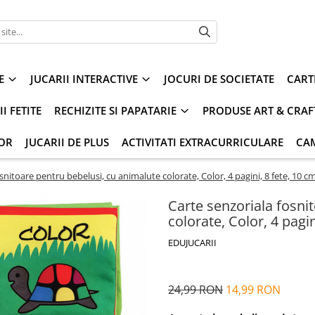
E
JUCARII INTERACTIVE
JOCURI DE SOCIETATE
CART
I FETITE
RECHIZITE SI PAPATARIE
PRODUSE ART & CRAF
IOR
JUCARII DE PLUS
ACTIVITATI EXTRACURRICULARE
CA
snitoare pentru bebelusi, cu animalute colorate, Color, 4 pagini, 8 fete, 10 c
Carte senzoriala fosni
colorate, Color, 4 pagi
EDUJUCARII
24,99 RON
14,99 RON