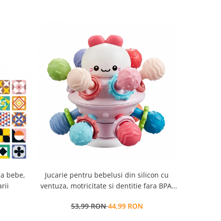
NOU
la bebe,
Jucarie pentru bebelusi din silicon cu
Jucarie int
rii
ventuza, motricitate si dentitie fara BPA,
danseaz
pisicuta, 0 luni+, multicolor, Edujucarii
53,99 RON
44,99 RON