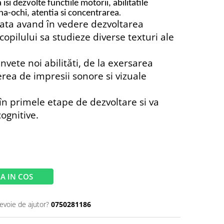
a isi dezvolte functiile motorii,
abilitatile
a-ochi, atentia si concentrarea
.
eata avand în vedere dezvoltarea
 copilului sa studieze diverse texturi ale
invete noi abilităti, de la exersarea
erea de impresii sonore si vizuale
 în primele etape de dezvoltare si va
ognitive.
A IN COS
nevoie de ajutor?
0750281186