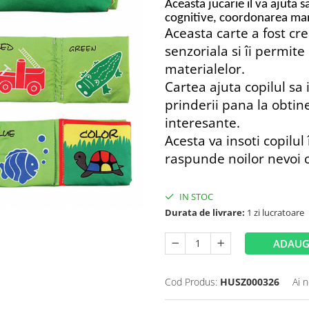
Aceasta jucarie il va ajuta s
cognitive, coordonarea man
Aceasta carte a fost cr
senzoriala si îi permite
materialelor.
Cartea ajuta copilul sa 
prinderii pana la obtin
interesante.
Acesta va insoti copilul
raspunde noilor nevoi c
IN STOC
Durata de livrare:
1 zi lucratoare
ADAUG
Cod Produs:
HUSZ000326
Ai 