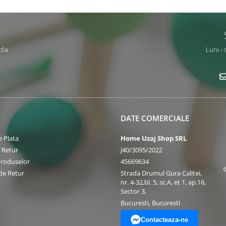
dia
Luni - 
DATE COMERCIALE
 Plata
Home Uzaj Shop SRL
e Retur
J40/3095/2022
Produselor
45669634
de Retur
Strada Drumul Gura Calitei,
nr. 4-32,bl. 5, sc.A, et 1, ap.16,
Sector 3,
Bucuresti, Bucuresti
Contacteaza-ne