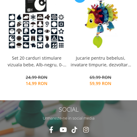
Set 20 carduri stimulare
Jucarie pentru bebelusi,
i
vizuala bebe, Alb-negru, 0-3
invatare timpurie, dezvoltare
s
luni, EduJucarii
senzoriala, dentitie fara BPA,
24,99 RON
69,99 RON
0 luni, multicolor, Arici
14,99 RON
59,99 RON
SOCIAL
Urmareste-ne in social media