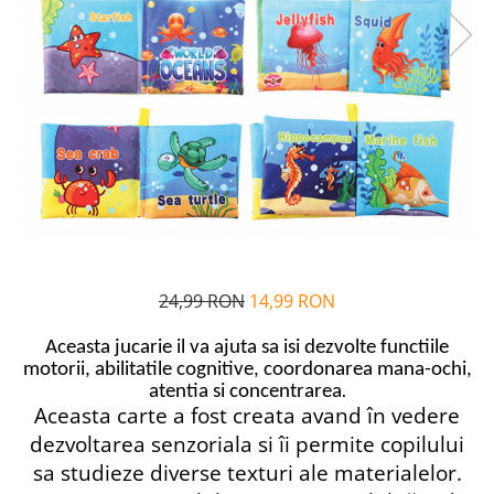
Alfabet si matematica
Seria Lectia de sanatate
Jocuri de memorie si inteligenta
Editura Litera
Editura Galaxia Copiilor
Colectia PIXI
Pisicile Războinice
Colectia Pia Papadia
Colectia Micul Paianjen Firicel
Atlase Enciclopedii
Marea carte
24,99 RON
14,99 RON
Aceasta jucarie il va ajuta sa isi dezvolte functiile
motorii,
abilitatile cognitive, coordonarea mana-ochi,
atentia si concentrarea
.
Aceasta carte a fost creata avand în vedere
dezvoltarea senzoriala si îi permite copilului
sa studieze diverse texturi ale materialelor.