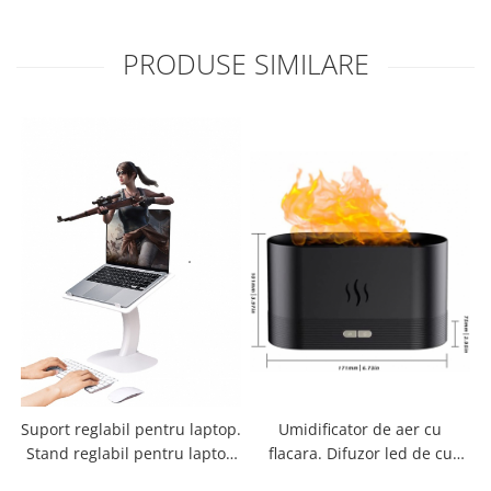
PRODUSE SIMILARE
Suport reglabil pentru laptop.
Umidificator de aer cu
L
Stand reglabil pentru laptop
flacara. Difuzor led de cu
m
si lectura. Masa pliabila
uleiuri esentiale. Dispozitiv