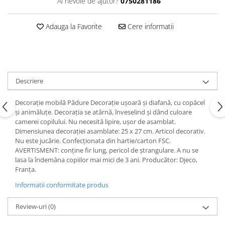
Ai nevoie de ajutor?
0750281186
Adauga la Favorite
Cere informatii
Descriere
Decorație mobilă Pădure Decorație ușoară și diafană, cu copăcel
și animăluțe. Decorația se atârnă, înveselind şi dând culoare
camerei copilului. Nu necesită lipire, uşor de asamblat.
Dimensiunea decoraţiei asamblate: 25 x 27 cm. Articol decorativ.
Nu este jucărie. Confecționata din hartie/carton FSC.
AVERTISMENT: conţine fir lung, pericol de ştrangulare. A nu se
lasa la îndemâna copiilor mai mici de 3 ani. Producător: Djeco,
Franța.
Informatii conformitate produs
Review-uri
(0)