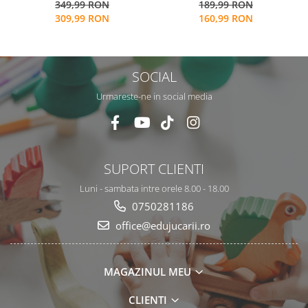
349,99 RON
189,99 RON
pentru invatare cu mai multe
de producere de ceata rece
309,99 RON
160,99 RON
functii
cu ultrasunete
SOCIAL
Urmareste-ne in social media
SUPORT CLIENTI
Luni - sambata intre orele 8.00 - 18.00
0750281186
office@edujucarii.ro
MAGAZINUL MEU
CLIENTI