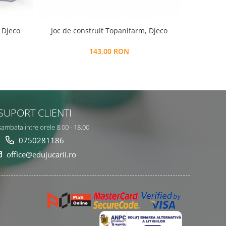
 Djeco
Joc de construit Topanifarm, Djeco
Turn de c
143,00 RON
SUPORT CLIENTI
sambata intre orele 8.00 - 18.00
0750281186
office@edujucarii.ro