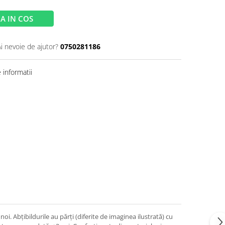
A IN COS
Ai nevoie de ajutor?
0750281186
informatii
oi. Abțibildurile au părți (diferite de imaginea ilustrată) cu