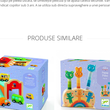
tatuajul pe pielea uscată, se umezește pelicula și se apasă câteva secunde. Vâ
dicat copiilor sub 3 ani. A se utiliza sub directa supraveghere a unei persoa
PRODUSE SIMILARE