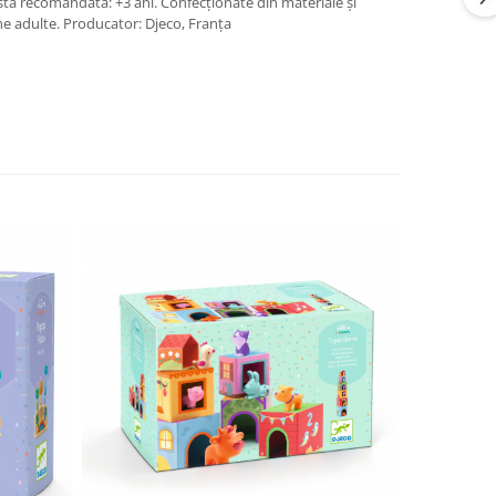
rsta recomandată: +3 ani. Confecționate din materiale și
ne adulte. Producator: Djeco, Franța