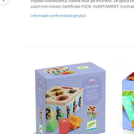
vopsea fluorescentă, vizibile doar pe întuneric. Se aplică 
culori non-toxice. Certificate FSC®. AVERTISMENT: Contrain
Informatii conformitate produs