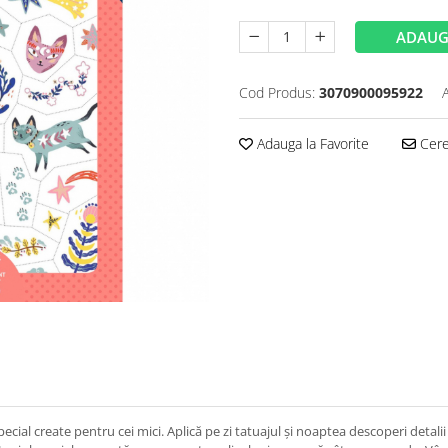
ADAUG
Cod Produs:
3070900095922
Adauga la Favorite
Cere 
ial create pentru cei mici. Aplică pe zi tatuajul și noaptea descoperi detalii n