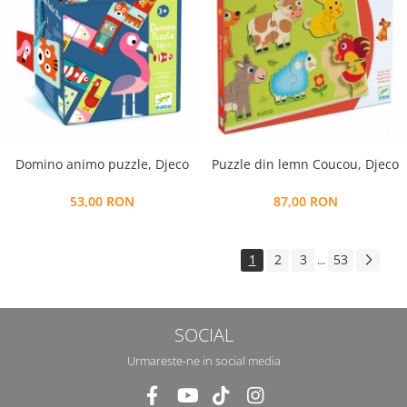
Domino animo puzzle, Djeco
Puzzle din lemn Coucou, Djeco
53,00 RON
87,00 RON
1
2
3
53
...
SOCIAL
Urmareste-ne in social media