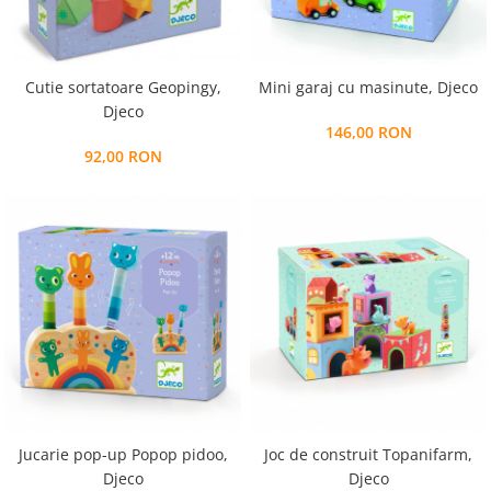
Alfabet si matematica
Seria Lectia de sanatate
Jocuri de memorie si inteligenta
Editura Litera
Editura Galaxia Copiilor
Cutie sortatoare Geopingy,
Mini garaj cu masinute, Djeco
Djeco
Colectia PIXI
146,00 RON
Pisicile Războinice
92,00 RON
Colectia Pia Papadia
Colectia Micul Paianjen Firicel
Atlase Enciclopedii
Marea carte
Jucarie pop-up Popop pidoo,
Joc de construit Topanifarm,
Djeco
Djeco