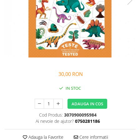
Alfabet si matematica
Seria Lectia de sanatate
Jocuri de memorie si inteligenta
Editura Litera
Editura Galaxia Copiilor
Colectia PIXI
Pisicile Războinice
Colectia Pia Papadia
Colectia Micul Paianjen Firicel
Atlase Enciclopedii
30,00 RON
Marea carte
IN STOC
ADAUGA IN COS
Cod Produs:
3070900095984
Ai nevoie de ajutor?
0750281186
Adauga la Favorite
Cere informatii