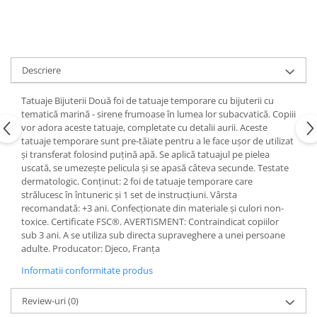
Descriere
Tatuaje Bijuterii Două foi de tatuaje temporare cu bijuterii cu
tematică marină - sirene frumoase în lumea lor subacvatică. Copiii
vor adora aceste tatuaje, completate cu detalii aurii. Aceste
tatuaje temporare sunt pre-tăiate pentru a le face ușor de utilizat
și transferat folosind puțină apă. Se aplică tatuajul pe pielea
uscată, se umezește pelicula și se apasă câteva secunde. Testate
dermatologic. Conținut: 2 foi de tatuaje temporare care
strălucesc în întuneric și 1 set de instrucțiuni. Vârsta
recomandată: +3 ani. Confecționate din materiale și culori non-
toxice. Certificate FSC®. AVERTISMENT: Contraindicat copiilor
sub 3 ani. A se utiliza sub directa supraveghere a unei persoane
adulte. Producator: Djeco, Franța
Informatii conformitate produs
Review-uri
(0)