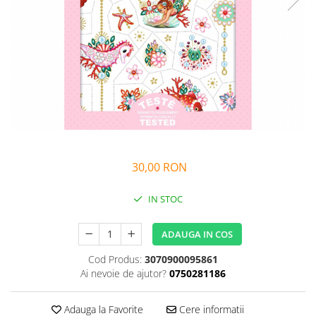
Alfabet si matematica
Seria Lectia de sanatate
Jocuri de memorie si inteligenta
Editura Litera
Editura Galaxia Copiilor
Colectia PIXI
Pisicile Războinice
Colectia Pia Papadia
Colectia Micul Paianjen Firicel
Atlase Enciclopedii
30,00 RON
Marea carte
IN STOC
ADAUGA IN COS
Cod Produs:
3070900095861
Ai nevoie de ajutor?
0750281186
Adauga la Favorite
Cere informatii