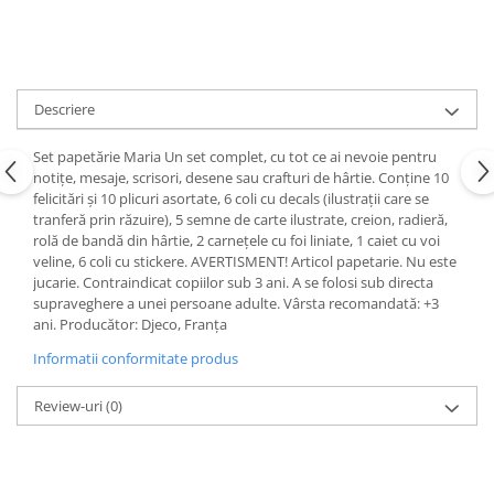
Descriere
Set papetărie Maria Un set complet, cu tot ce ai nevoie pentru
notițe, mesaje, scrisori, desene sau crafturi de hârtie. Conține 10
felicitări și 10 plicuri asortate, 6 coli cu decals (ilustrații care se
tranferă prin răzuire), 5 semne de carte ilustrate, creion, radieră,
rolă de bandă din hârtie, 2 carnețele cu foi liniate, 1 caiet cu voi
veline, 6 coli cu stickere. AVERTISMENT! Articol papetarie. Nu este
jucarie. Contraindicat copiilor sub 3 ani. A se folosi sub directa
supraveghere a unei persoane adulte. Vârsta recomandată: +3
ani. Producător: Djeco, Franța
Informatii conformitate produs
Review-uri
(0)