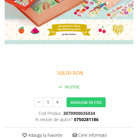
Alfabet si matematica
Seria Lectia de sanatate
Jocuri de memorie si inteligenta
Editura Litera
Editura Galaxia Copiilor
Colectia PIXI
Pisicile Războinice
Colectia Pia Papadia
Colectia Micul Paianjen Firicel
Atlase Enciclopedii
168,00 RON
Marea carte
IN STOC
ADAUGA IN COS
Cod Produs:
3070900035034
Ai nevoie de ajutor?
0750281186
Adauga la Favorite
Cere informatii