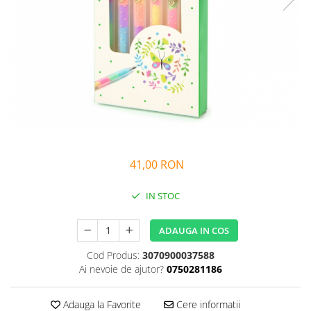
Alfabet si matematica
Seria Lectia de sanatate
Jocuri de memorie si inteligenta
Editura Litera
Editura Galaxia Copiilor
Colectia PIXI
Pisicile Războinice
Colectia Pia Papadia
Colectia Micul Paianjen Firicel
Atlase Enciclopedii
41,00 RON
Marea carte
IN STOC
ADAUGA IN COS
Cod Produs:
3070900037588
Ai nevoie de ajutor?
0750281186
Adauga la Favorite
Cere informatii