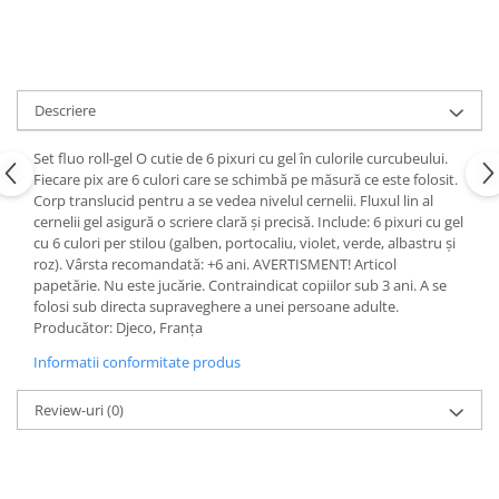
Descriere
Set fluo roll-gel O cutie de 6 pixuri cu gel în culorile curcubeului.
Fiecare pix are 6 culori care se schimbă pe măsură ce este folosit.
Corp translucid pentru a se vedea nivelul cernelii. Fluxul lin al
cernelii gel asigură o scriere clară și precisă. Include: 6 pixuri cu gel
cu 6 culori per stilou (galben, portocaliu, violet, verde, albastru și
roz). Vârsta recomandată: +6 ani. AVERTISMENT! Articol
papetărie. Nu este jucărie. Contraindicat copiilor sub 3 ani. A se
folosi sub directa supraveghere a unei persoane adulte.
Producător: Djeco, Franța
Informatii conformitate produs
Review-uri
(0)