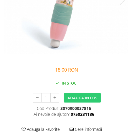
Alfabet si matematica
Seria Lectia de sanatate
Jocuri de memorie si inteligenta
Editura Litera
Editura Galaxia Copiilor
Colectia PIXI
Pisicile Războinice
Colectia Pia Papadia
Colectia Micul Paianjen Firicel
Atlase Enciclopedii
18,00 RON
Marea carte
IN STOC
ADAUGA IN COS
Cod Produs:
3070900037816
Ai nevoie de ajutor?
0750281186
Adauga la Favorite
Cere informatii