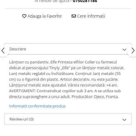
Ai nevoie de ajutor?
0750281186
Adauga la Favorite
Cere informatii
Descriere
Lănțisor cu pandantiv, Elfe Prințesa elfilor Colier cu farmecul
delicat al personajului Tinyly „Elfe” pe un lănțișor metalic colorat.
Lanț metalic reglabil cu închizătoare. Conținut: lanț metalic (55
cm) cu o figurină din plastic. Articol decorativ, nu este jucărie.
Lănțișorul metalic este ajustabil. Vârsta recomandată: +4 ani.
AVERTISMENT: Contraindicat copiilor sub 3 ani. A se utiliza sub
directa supraveghere a unui adult. Producător: Djeco, Franța.
Informatii conformitate produs
Review-uri
(0)