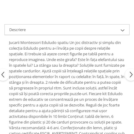
Descriere
Jucarii Montessori Eduludo spatiu Un joc distractiv și simplu din
colecția Eduludo pentru a-i învăța pe copii despre relațiile
spațiale. Ei trebuie să așeze corect figurile pe tablă pentru a
reproduce imaginea. Unde este girafa? Este în fața elefantului sau
în spatele lui? La stânga sau la dreapta? Soluțiile sunt furnizate pe
spatele cardurilor. Ajută copiii să înțeleagă relațiile spațiale prin
poziționarea elementelor în raport cu celelalte: în față, în spate, în
stânga și în dreapta. 2 nivele de dificultate pentru a putea copiii
să progreseze în propriul ritm. Sunt incluse soluții, astfel încât
copiii să își poată corecta propriile puzzle-uri. Fiecare kit Eduludo
extrem de educativ se concentrează pe un proces de învățare
specific pentru a ajuta copiii să se dezvolte. Reguli de joc foarte
detaliate pentru a ajuta părinții să configureze mai ușor
activitatea disponibile în 10 limbi Conținut: tablă de lemn, 6
figurine din plastic și 20 de carduri provocare cu soluții pe spate.
Vârsta recomandată: 4-6 ani. Confecționate din lemn, platic și
carton certificate FSC®. AVERTISMENT: Contraindicat copiilor sub