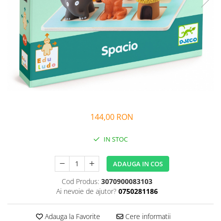
Alfabet si matematica
Seria Lectia de sanatate
Jocuri de memorie si inteligenta
Editura Litera
Editura Galaxia Copiilor
Colectia PIXI
Pisicile Războinice
Colectia Pia Papadia
Colectia Micul Paianjen Firicel
Atlase Enciclopedii
144,00 RON
Marea carte
IN STOC
ADAUGA IN COS
Cod Produs:
3070900083103
Ai nevoie de ajutor?
0750281186
Adauga la Favorite
Cere informatii