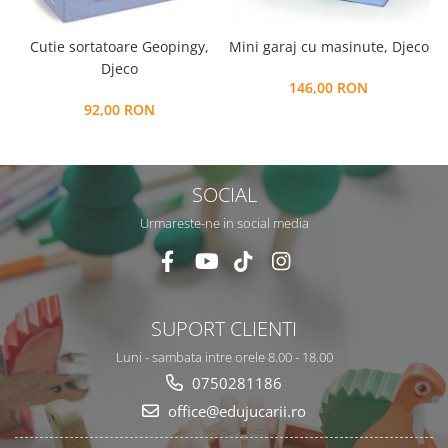
Cutie sortatoare Geopingy,
Mini garaj cu masinute, Djeco
Djeco
146,00 RON
92,00 RON
SOCIAL
Urmareste-ne in social media
SUPORT CLIENTI
Luni - sambata intre orele 8.00 - 18.00
0750281186
office@edujucarii.ro