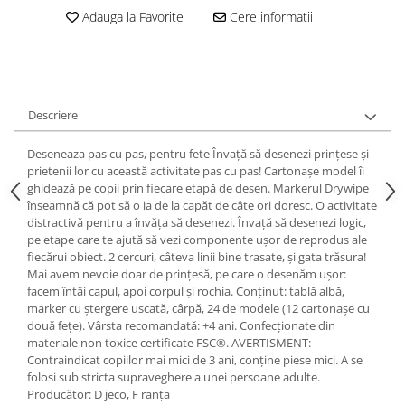
Adauga la Favorite
Cere informatii
Descriere
Deseneaza pas cu pas, pentru fete Învață să desenezi prințese și
prietenii lor cu această activitate pas cu pas! Cartonașe model îi
ghidează pe copii prin fiecare etapă de desen. Markerul Drywipe
înseamnă că pot să o ia de la capăt de câte ori doresc. O activitate
distractivă pentru a învăța să desenezi. Învață să desenezi logic,
pe etape care te ajută să vezi componente ușor de reprodus ale
fiecărui obiect. 2 cercuri, câteva linii bine trasate, și gata trăsura!
Mai avem nevoie doar de prințesă, pe care o desenăm ușor:
facem întâi capul, apoi corpul și rochia. Conținut: tablă albă,
marker cu ștergere uscată, cârpă, 24 de modele (12 cartonașe cu
două fețe). Vârsta recomandată: +4 ani. Confecționate din
materiale non toxice certificate FSC®. AVERTISMENT:
Contraindicat copiilor mai mici de 3 ani, conține piese mici. A se
folosi sub stricta supraveghere a unei persoane adulte.
Producător: D jeco, F ranța