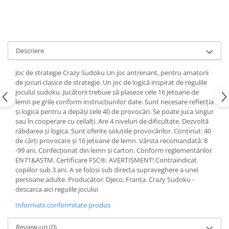
Descriere
Joc de strategie Crazy Sudoku Un joc antrenant, pentru amatorii
de jocuri clasice de strategie. Un joc de logică inspirat de regulile
jocului sudoku. Jucătorii trebuie să plaseze cele 16 jetoane de
lemn pe grile conform instrucțiunilor date. Sunt necesare reflecția
și logica pentru a depăși cele 40 de provocări. Se poate juca singur
sau în cooperare cu ceilalți. Are 4 niveluri de dificultate. Dezvoltă
răbdarea și logica. Sunt oferite soluțiile provocărilor. Conținut: 40
de cărți provocare și 16 jetoane de lemn. Vârsta recomandată: 8
-99 ani. Confecționat din lemn şi carton. Conform reglementărilor
EN71&ASTM. Certificare FSC®. AVERTISMENT! Contraindicat
copiilor sub 3 ani. A se folosi sub directa supraveghere a unei
persoane adulte. Producător: Djeco, Franța. Crazy Sudoku -
descarca aici regulile jocului
Informatii conformitate produs
Review-uri
(0)