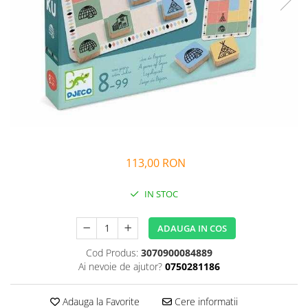
Alfabet si matematica
Seria Lectia de sanatate
Jocuri de memorie si inteligenta
Editura Litera
Editura Galaxia Copiilor
Colectia PIXI
Pisicile Războinice
Colectia Pia Papadia
Colectia Micul Paianjen Firicel
Atlase Enciclopedii
113,00 RON
Marea carte
IN STOC
ADAUGA IN COS
Cod Produs:
3070900084889
Ai nevoie de ajutor?
0750281186
Adauga la Favorite
Cere informatii