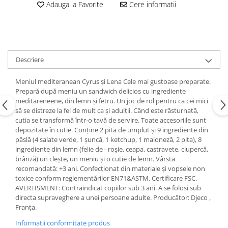
Adauga la Favorite
Cere informatii
Descriere
Meniul mediteranean Cyrus și Lena Cele mai gustoase preparate.
Prepară după meniu un sandwich delicios cu ingrediente
meditareneene, din lemn și fetru. Un joc de rol pentru ca cei mici
să se distreze la fel de mult ca și adulții. Când este răsturnată,
cutia se transformă într-o tavă de servire. Toate accesoriile sunt
depozitate în cutie. Conține 2 pita de umplut și 9 ingrediente din
pâslă (4 salate verde, 1 șuncă, 1 ketchup, 1 maioneză, 2 pita), 8
ingrediente din lemn (felie de - roșie, ceapa, castravete, ciupercă,
brânză) un clește, un meniu și o cutie de lemn. Vârsta
recomandată: +3 ani. Confecționat din materiale și vopsele non
toxice conform reglementărilor EN71&ASTM. Certificare FSC.
AVERTISMENT: Contraindicat copiilor sub 3 ani. A se folosi sub
directa supraveghere a unei persoane adulte. Producător: Djeco ,
Franța.
Informatii conformitate produs