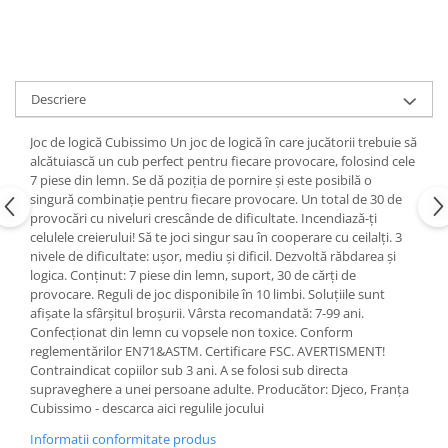
Descriere
Joc de logică Cubissimo Un joc de logică în care jucătorii trebuie să
alcătuiască un cub perfect pentru fiecare provocare, folosind cele
7 piese din lemn. Se dă poziția de pornire și este posibilă o
singură combinație pentru fiecare provocare. Un total de 30 de
provocări cu niveluri crescânde de dificultate. Incendiază-ți
celulele creierului! Să te joci singur sau în cooperare cu ceilalți. 3
nivele de dificultate: ușor, mediu și dificil. Dezvoltă răbdarea și
logica. Conținut: 7 piese din lemn, suport, 30 de cărți de
provocare. Reguli de joc disponibile în 10 limbi. Soluțiile sunt
afișate la sfârșitul broșurii. Vârsta recomandată: 7-99 ani.
Confecționat din lemn cu vopsele non toxice. Conform
reglementărilor EN71&ASTM. Certificare FSC. AVERTISMENT!
Contraindicat copiilor sub 3 ani. A se folosi sub directa
supraveghere a unei persoane adulte. Producător: Djeco, Franța
Cubissimo - descarca aici regulile jocului
Informatii conformitate produs