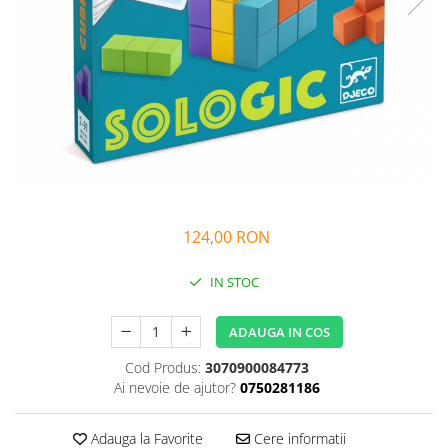
Alfabet si matematica
Seria Lectia de sanatate
Jocuri de memorie si inteligenta
Editura Litera
Editura Galaxia Copiilor
Colectia PIXI
Pisicile Războinice
Colectia Pia Papadia
Colectia Micul Paianjen Firicel
Atlase Enciclopedii
124,00 RON
Marea carte
IN STOC
ADAUGA IN COS
Cod Produs:
3070900084773
Ai nevoie de ajutor?
0750281186
Adauga la Favorite
Cere informatii