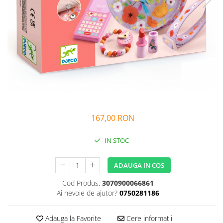
Alfabet si matematica
Seria Lectia de sanatate
Jocuri de memorie si inteligenta
Editura Litera
Editura Galaxia Copiilor
Colectia PIXI
Pisicile Războinice
Colectia Pia Papadia
Colectia Micul Paianjen Firicel
Atlase Enciclopedii
167,00 RON
Marea carte
IN STOC
ADAUGA IN COS
Cod Produs:
3070900066861
Ai nevoie de ajutor?
0750281186
Adauga la Favorite
Cere informatii