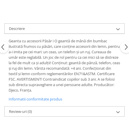
Descriere
Geanta cu accesorii Păsăr i O geantă de mână din bumbac
ilustrată frumos cu păsări, care conține accesorii din lemn, pentru
a-i imita pe cei mari: un ceas, un telefon și un ruj. Cureaua de
umăr este reglabilă. Un joc de rol pentru ca cei mici să se distreze
la fel de mult ca și adulții! Conținut: geantă de pânză, telefon, ceas
și ruj din lemn. Vârsta recomandată: +4 ani. Confecționat din
textil și lemn conform reglementărilor EN71&ASTM. Certificare
FSC. AVERTISMENT! Contraindicat copiilor sub 3 ani. A se folosi
sub directa supraveghere a unei persoane adulte. Producător:
Djeco, Franța.
Informatii conformitate produs
Review-uri
(0)