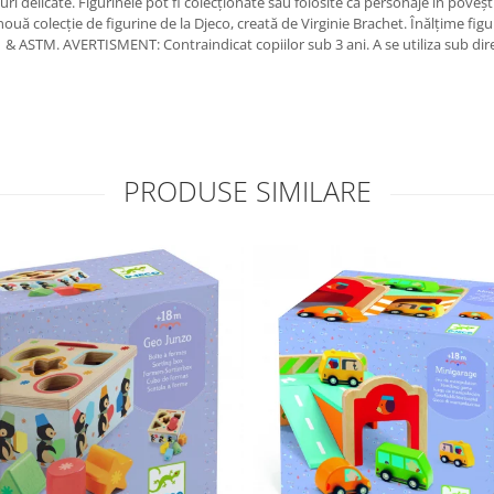
turi delicate. Figurinele pot fi colecționate sau folosite ca personaje în poveșt
O nouă colecție de figurine de la Djeco, creată de Virginie Brachet. Înălțime f
 & ASTM. AVERTISMENT: Contraindicat copiilor sub 3 ani. A se utiliza sub dir
PRODUSE SIMILARE