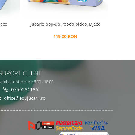
jeco
Jucarie pop-up Popop pidoo, Djeco
Joc de 
119,00 RON
SUPORT CLIENTI
sambata intre orele 8.00 - 18.00
0750281186
office@edujucarii.ro