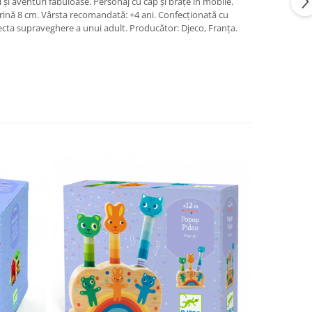
i și aventuri fabuloase. Personaj cu cap și brațe în mobile.
igurină 8 cm. Vârsta recomandată: +4 ani. Confecționată cu
ecta supraveghere a unui adult. Producător: Djeco, Franța.