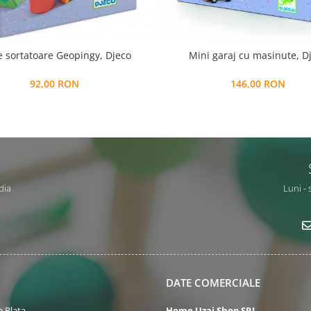
e sortatoare Geopingy, Djeco
Mini garaj cu masinute, D
92,00 RON
146,00 RON
dia
Luni - 
DATE COMERCIALE
 Plata
Home Uzaj Shop SRL