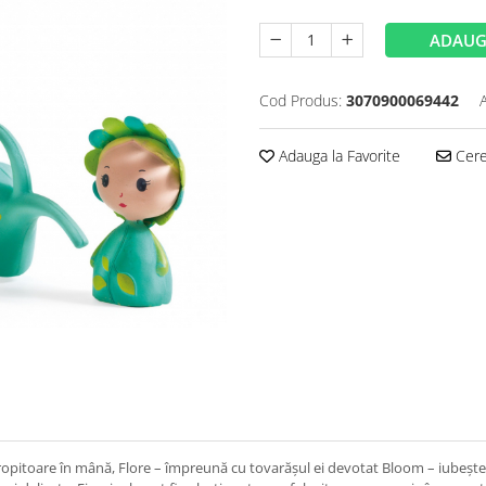
ADAUG
Cod Produs:
3070900069442
Adauga la Favorite
Cere 
stropitoare în mână, Flore – împreună cu tovarășul ei devotat Bloom – iubește 