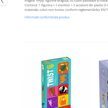
magice Tinyly: figurine drăguțe, cu culori pastelate și trăsă
Continut: 1 figurina + 1 insotitor + 2 accesorii din plastic.
materiale, culori non-toxice, conform reglementărilor EN71
Informatii conformitate produs