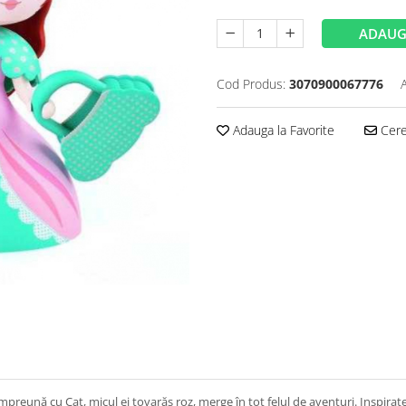
ADAUG
Cod Produs:
3070900067776
Adauga la Favorite
Cere 
mpreună cu Cat, micul ei tovarăș roz, merge în tot felul de aventuri. Inspirate