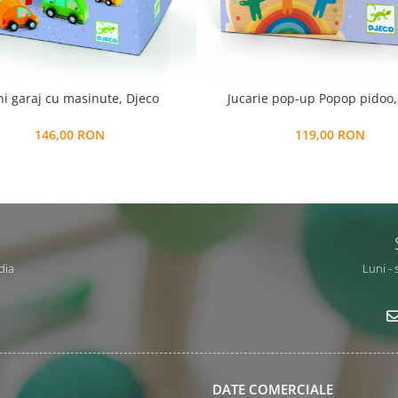
i garaj cu masinute, Djeco
Jucarie pop-up Popop pidoo,
146,00 RON
119,00 RON
dia
Luni - 
DATE COMERCIALE