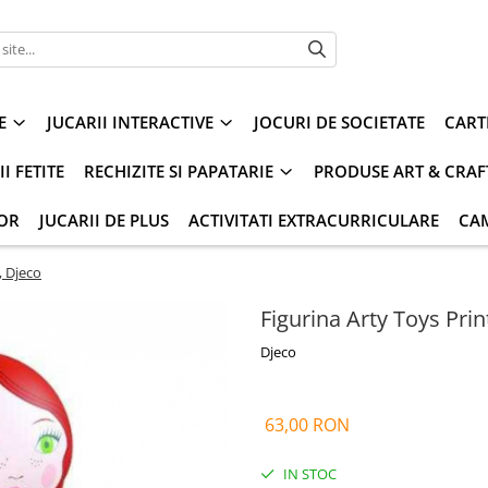
E
JUCARII INTERACTIVE
JOCURI DE SOCIETATE
CART
I FETITE
RECHIZITE SI PAPATARIE
PRODUSE ART & CRAF
IOR
JUCARII DE PLUS
ACTIVITATI EXTRACURRICULARE
CA
, Djeco
Figurina Arty Toys Prin
Djeco
63,00 RON
IN STOC