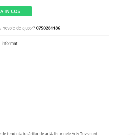
A IN COS
Ai nevoie de ajutor?
0750281186
informatii
 de tendința jucăriilor de artă, figurinele Arty Toys sunt