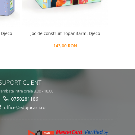
 Djeco
Joc de construit Topanifarm, Djeco
Turn de c
143,00 RON
SUPORT CLIENTI
sambata intre orele 8.00 - 18.00
0750281186
office@edujucarii.ro