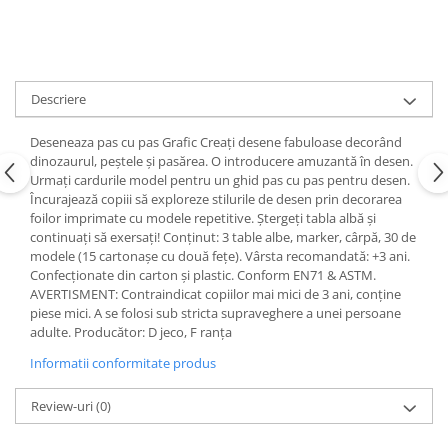
Descriere
Deseneaza pas cu pas Grafic Creați desene fabuloase decorând
dinozaurul, peștele și pasărea. O introducere amuzantă în desen.
Urmați cardurile model pentru un ghid pas cu pas pentru desen.
Încurajează copiii să exploreze stilurile de desen prin decorarea
foilor imprimate cu modele repetitive. Ștergeți tabla albă și
continuați să exersați! Conținut: 3 table albe, marker, cârpă, 30 de
modele (15 cartonașe cu două fețe). Vârsta recomandată: +3 ani.
Confecționate din carton și plastic. Conform EN71 & ASTM.
AVERTISMENT: Contraindicat copiilor mai mici de 3 ani, conține
piese mici. A se folosi sub stricta supraveghere a unei persoane
adulte. Producător: D jeco, F ranța
Informatii conformitate produs
Review-uri
(0)