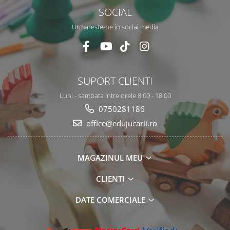
SOCIAL
Urmareste-ne in social media
SUPORT CLIENTI
Luni - sambata intre orele 8.00 - 18.00
0750281186
office@edujucarii.ro
MAGAZINUL MEU
CLIENTI
DATE COMERCIALE