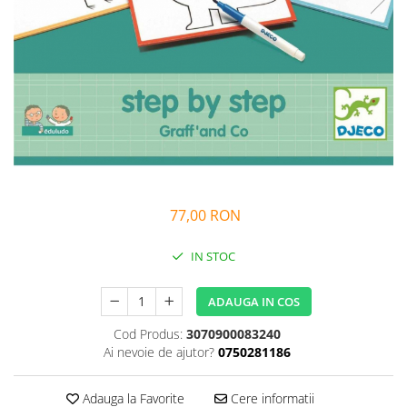
Alfabet si matematica
Seria Lectia de sanatate
Jocuri de memorie si inteligenta
Editura Litera
Editura Galaxia Copiilor
Colectia PIXI
Pisicile Războinice
Colectia Pia Papadia
Colectia Micul Paianjen Firicel
Atlase Enciclopedii
77,00 RON
Marea carte
IN STOC
ADAUGA IN COS
Cod Produs:
3070900083240
Ai nevoie de ajutor?
0750281186
Adauga la Favorite
Cere informatii