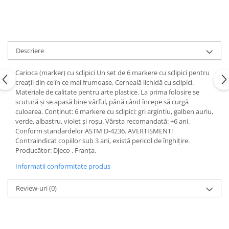
Descriere
Carioca (marker) cu sclipici Un set de 6 markere cu sclipici pentru
creații din ce în ce mai frumoase. Cerneală lichidă cu sclipici.
Materiale de calitate pentru arte plastice. La prima folosire se
scutură şi se apasă bine vârful, până când începe să curgă
culoarea. Conținut: 6 markere cu sclipici: gri argintiu, galben auriu,
verde, albastru, violet și roșu. Vârsta recomandată: +6 ani.
Conform standardelor ASTM D-4236. AVERTISMENT!
Contraindicat copiilor sub 3 ani, există pericol de înghiţire.
Producător: Djeco , Franța.
Informatii conformitate produs
Review-uri
(0)