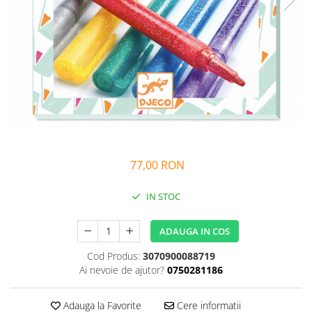
Alfabet si matematica
Seria Lectia de sanatate
Jocuri de memorie si inteligenta
Editura Litera
Editura Galaxia Copiilor
Colectia PIXI
Pisicile Războinice
Colectia Pia Papadia
Colectia Micul Paianjen Firicel
Atlase Enciclopedii
77,00 RON
Marea carte
IN STOC
ADAUGA IN COS
Cod Produs:
3070900088719
Ai nevoie de ajutor?
0750281186
Adauga la Favorite
Cere informatii