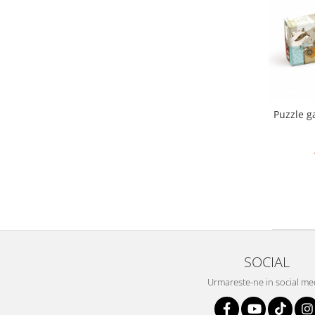
Puzzle g
SOCIAL
Urmareste-ne in social me