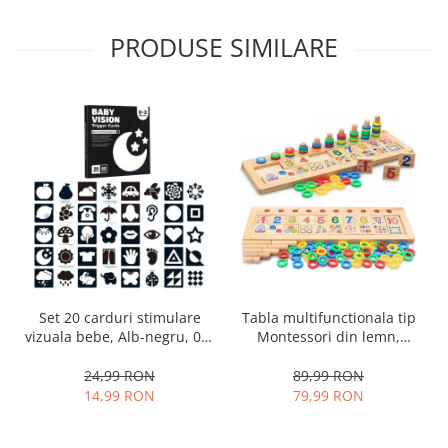
PRODUSE SIMILARE
Set 20 carduri stimulare
Tabla multifunctionala tip
vizuala bebe, Alb-negru, 0-3
Montessori din lemn,
luni, EduJucarii
Logaritmic Board cu cercuri
multicolore pt cantitate,
24,99 RON
89,99 RON
numere si operatiuni
14,99 RON
79,99 RON
matematice