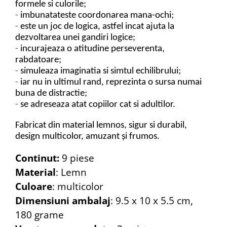
formele si culorile;
-
imbunatateste coordonarea mana-ochi;
-
este un joc de logica, astfel incat ajuta la
dezvoltarea unei gandiri logice;
-
incurajeaza o atitudine perseverenta,
rabdatoare;
-
simuleaza imaginatia si simtul echilibrului;
-
iar nu in ultimul rand, reprezinta o sursa numai
buna de distractie;
-
se adreseaza atat copiilor cat si adultilor.
Fabricat din material lemnos, sigur si durabil,
design multicolor, amuzant și frumos.
Continut:
9 piese
Material
:
Lemn
Culoare
: multicolor
Dimensiuni ambalaj
: 9.5 x 10 x 5.5 cm,
180 grame