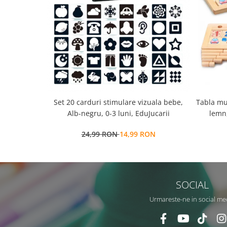
Set 20 carduri stimulare vizuala bebe,
Tabla mu
Alb-negru, 0-3 luni, EduJucarii
lemn,
multi
24,99 RON
14,99 RON
SOCIAL
Urmareste-ne in social me