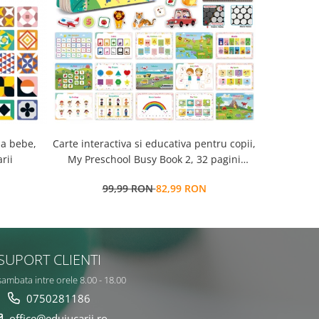
la bebe,
Carte interactiva si educativa pentru copii,
Cub Montessori 14 
rii
My Preschool Busy Book 2, 32 pagini
senzorial
activitati multiple, stickere
99,99 RON
82,99 RON
7
repozitionabile, Limba Engleza, 3 ani+,
EduJucarii
SUPORT CLIENTI
sambata intre orele 8.00 - 18.00
0750281186
office@edujucarii.ro