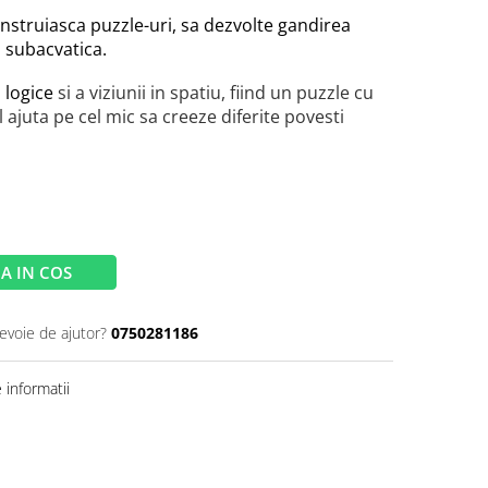
onstruiasca puzzle-uri, sa dezvolte gandirea
a subacvatica.
 logice
si a viziunii in spatiu, fiind un puzzle cu
 ajuta pe cel mic sa creeze diferite povesti
A IN COS
nevoie de ajutor?
0750281186
informatii