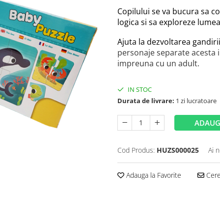
Copilului se va bucura sa c
logica si sa exploreze lume
Ajuta la dezvoltarea gandirii
personaje separate acesta il
impreuna cu un adult.
IN STOC
Durata de livrare:
1 zi lucratoare
ADAUG
Cod Produs:
HUZS000025
Ai 
Adauga la Favorite
Cere 