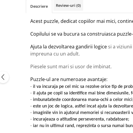
Review-uri
(0)
Descriere
Acest puzzle, dedicat copiilor mai mici, contine
Copilului se va bucura sa construiasca puzzle-
Ajuta la dezvoltarea gandirii logice
si a viziuni
impreuna cu un adult.
Piesele sunt mari si usor de imbinat.
Puzzle-ul are numeroase avantaje:
-
il va incuraja pe cel mic sa rezolve orice tip de pro
-
il ajuta pe copil sa identifice mai bine dimesiunile, 
-
imbunatateste coordonarea mana-ochi a celor mici
-
este un joc de logica, astfel incat ajuta la dezvoltar
-
imaginile vin in ajutorul memoriei si recunoasterii v
-
incurajeaza o atitudine perseverenta, rabdatoare;
-
iar nu in ultimul rand, reprezinta o sursa numai bun