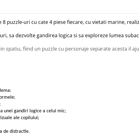
 8 puzzle-uri cu cate 4 piese fiecare, cu vietati marine, reali
uri, sa dezvolte gandirea logica si sa exploreze lumea subac
i in spatiu, fiind un puzzle cu personaje separate acesta il aj
blema;
formele;
;
ea unei gandiri logice a celui mic;
izuale ale copilului;
a de distractie.