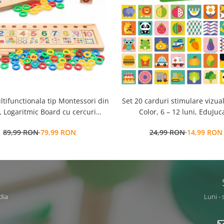
ltifunctionala tip Montessori din
Set 20 carduri stimulare vizua
 Logaritmic Board cu cercuri
Color, 6 – 12 luni, EduJuca
colore pt cantitate, numere si
89,99 RON
79,99 RON
24,99 RON
14,99 RON
operatiuni matematice
dia
Luni - 