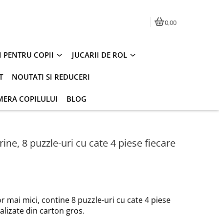
0,00
I PENTRU COPII
JUCARII DE ROL
T
NOUTATI SI REDUCERI
MERA COPILULUI
BLOG
ine, 8 puzzle-uri cu cate 4 piese fiecare
or mai mici, contine 8 puzzle-uri cu cate 4 piese
ealizate din carton gros.