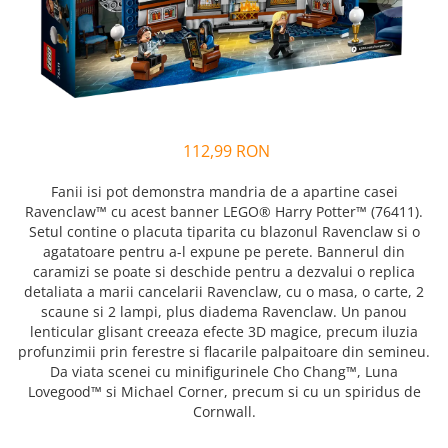
Alfabet si matematica
Seria Lectia de sanatate
Jocuri de memorie si inteligenta
Editura Litera
Editura Galaxia Copiilor
Colectia PIXI
Pisicile Războinice
112,99 RON
Colectia Pia Papadia
Fanii isi pot demonstra mandria de a apartine casei
Colectia Micul Paianjen Firicel
Ravenclaw™ cu acest banner LEGO® Harry Potter™ (76411).
Atlase Enciclopedii
Setul contine o placuta tiparita cu blazonul Ravenclaw si o
agatatoare pentru a-l expune pe perete. Bannerul din
Marea carte
caramizi se poate si deschide pentru a dezvalui o replica
detaliata a marii cancelarii Ravenclaw, cu o masa, o carte, 2
scaune si 2 lampi, plus diadema Ravenclaw. Un panou
lenticular glisant creeaza efecte 3D magice, precum iluzia
profunzimii prin ferestre si flacarile palpaitoare din semineu.
Da viata scenei cu minifigurinele Cho Chang™, Luna
Lovegood™ si Michael Corner, precum si cu un spiridus de
Cornwall.