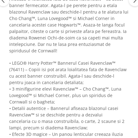
banner fermecator. Agata-l pe perete pentru a etala
blazonul Ravenclaw sau deschide-l pentru a te alatura lui
Cho Chang™, Luna Lovegood™ si Michael Corner in
cancelaria acestei case Hogwarts™. Asaza-te langa focul
palpaitor, citeste o carte si priveste afara pe fereastra. Ia
diadema Rowenei Ochi-de-soim ca sa capeti mai multa
intelepciune. Dar nu te lasa prea entuziasmat de
spiridusul de Cornwall!
• LEGO® Harry Potter™ Bannerul Casei Ravenclaw™
(76411) – Copiii isi pot arata loialitatea fata de Ravenclaw
cu acest banner construibil. Agata-l sau deschide-l
pentru joaca in cancelaria detaliata;
• 3 minifigurine elevi Ravenclaw™ – Cho Chang™, Luna
Lovegood™ si Michael Corner, plus un spiridus de
Cornwall si o bagheta;
• Detalii autentice – Bannerul afiseaza blazonul casei
Ravenclaw™ si se deschide pentru a dezvalui
cancelaria cu o masa construibila, o carte, 2 scaune si 2
lampi, precum si diadema Ravenclaw;
• Efecte 3D magice – Un panou lenticular creeaza iluzia