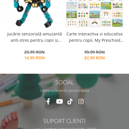
Jucărie senzorială amuzantă
Carte interactiva si educativa
anti-stres pentru copii și
pentru copii, My Preschool
adulți - Fidget Spinner
Busy Book 2, 32 pagini
29,99 RON
99,99 RON
transformabil,
activitati multiple, stickere
14,99 RON
82,99 RON
repozitionabile, Limba
Engleza, 3 ani+, EduJucarii
SOCIAL
Urmareste-ne in social media
SUPORT CLIENTI
Luni - sambata intre orele 8.00 - 18.00