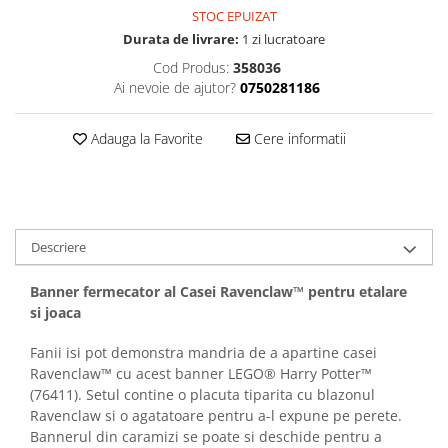
STOC EPUIZAT
Durata de livrare:
1 zi lucratoare
Cod Produs:
358036
Ai nevoie de ajutor?
0750281186
Adauga la Favorite
Cere informatii
Descriere
Banner fermecator al Casei Ravenclaw™ pentru etalare
si joaca
Fanii isi pot demonstra mandria de a apartine casei
Ravenclaw™ cu acest banner LEGO® Harry Potter™
(76411). Setul contine o placuta tiparita cu blazonul
Ravenclaw si o agatatoare pentru a-l expune pe perete.
Bannerul din caramizi se poate si deschide pentru a