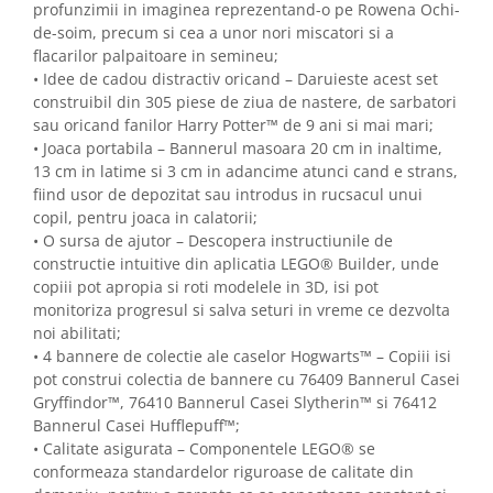
profunzimii in imaginea reprezentand-o pe Rowena Ochi-
de-soim, precum si cea a unor nori miscatori si a
flacarilor palpaitoare in semineu;
• Idee de cadou distractiv oricand – Daruieste acest set
construibil din 305 piese de ziua de nastere, de sarbatori
sau oricand fanilor Harry Potter™ de 9 ani si mai mari;
• Joaca portabila – Bannerul masoara 20 cm in inaltime,
13 cm in latime si 3 cm in adancime atunci cand e strans,
fiind usor de depozitat sau introdus in rucsacul unui
copil, pentru joaca in calatorii;
• O sursa de ajutor – Descopera instructiunile de
constructie intuitive din aplicatia LEGO® Builder, unde
copiii pot apropia si roti modelele in 3D, isi pot
monitoriza progresul si salva seturi in vreme ce dezvolta
noi abilitati;
• 4 bannere de colectie ale caselor Hogwarts™ – Copiii isi
pot construi colectia de bannere cu 76409 Bannerul Casei
Gryffindor™, 76410 Bannerul Casei Slytherin™ si 76412
Bannerul Casei Hufflepuff™;
• Calitate asigurata – Componentele LEGO® se
conformeaza standardelor riguroase de calitate din