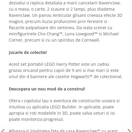
dezvalui o replica detaliata a marii cancelarii Ravenclaw,
cu o masa, o carte, 2 scaune si 2 lampi, plus diadema
Ravenclaw. Un panou lenticular glisant creeaza efecte 3D
magice, precum iluzia profunzimii prin ferestre si
flacarile palpaitoare din semineu. Da viata scenei cu
minifigurinele Cho Chang™, Luna Lovegood™ si Michael
Corner, precum si cu un spiridus de Cornwall.
Jucarie de colectie!
Acest set portabil LEGO Harry Potter este un cadou
grozav oricand pentru copiii de 9 ani si mai mari si este
unul din 4 bannere ale caselor Hogwarts™ de colectionat.
Descopera un nou mod de a construi!
Ofera-i copilului tau o aventura de constructie usoara si
intuitiva cu aplicatia LEGO Builder. in aplicatie, poate
apropia si roti modelele in 3D, poate salva seturi si isi
poate monitoriza progresul.
Afiseaza-ti loialitatea fata de casa Ravenclaw™ cu acest