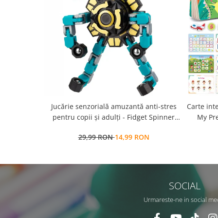
Jucărie senzorială amuzantă anti-stres
Carte int
pentru copii și adulți - Fidget Spinner
My Pre
transformabil,
a
29,99 RON
14,99 RON
repozit
SOCIAL
Urmareste-ne in social me