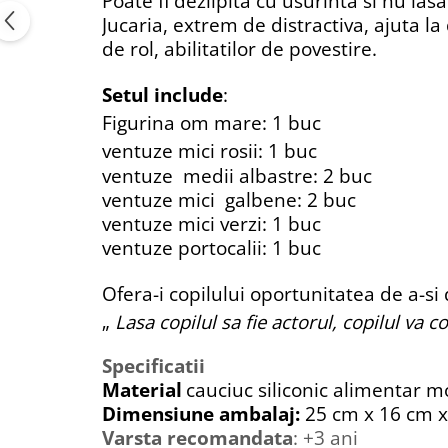
Poate fi dezlipita cu usurinta si nu la
Jucaria, extrem de distractiva, ajuta la 
de rol, abilitatilor de povestire.
Setul include
:
Figurina om mare: 1 buc
ventuze mici rosii: 1 buc
ventuze medii albastre: 2 buc
ventuze mici galbene: 2 buc
ventuze mici verzi: 1 buc
ventuze portocalii: 1 buc
Ofera-i copilului oportunitatea de a-si 
„
Lasa copilul sa fie actorul, copilul va c
Specificatii
Material
cauciuc siliconic alimentar m
Dimensiune ambalaj:
25 cm x 16 cm 
Varsta recomandata
:
+3 ani