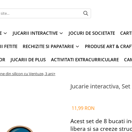
E
JUCARII INTERACTIVE
JOCURI DE SOCIETATE
CART
I FETITE
RECHIZITE SI PAPATARIE
PRODUSE ART & CRAF
IOR
JUCARII DE PLUS
ACTIVITATI EXTRACURRICULARE
CA
rine din silicon cu Ventuze, 3 ani+
Jucarie interactiva, Set
11,99 RON
Acest set de 8 bucati i
libera si sa creeze stru