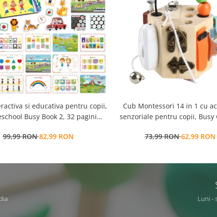
eractiva si educativa pentru copii,
Cub Montessori 14 in 1 cu activitati
school Busy Book 2, 32 pagini
senzoriale pentru copii, Busy
ctivitati multiple, stickere
ani+, Edujucarii
99,99 RON
82,99 RON
73,99 RON
62,99 RON
ionabile, Limba Engleza, 3 ani+,
EduJucarii
dia
Luni - 