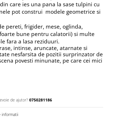
 din care ies una pana la sase tulpini cu
mele pot construi modele geometrice si
e pereti, frigider, mese, oglinda,
(foarte bune pentru calatorii) si multe
-le fara a lasa reziduuri.
 trase, intinse, aruncate, atarnate si
tate nesfarsita de pozitii surprinzator de
scena povesti minunate, pe care cei mici
nevoie de ajutor?
0750281186
informatii