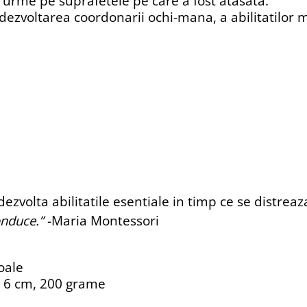
sa urme pe suprafetele pe care a fost atasata.
dezvoltarea coordonarii ochi-mana, a abilitatilor mot
dezvolta abilitatile esentiale in timp ce se distreaz
onduce.”
-Maria Montessori
oale
x 6 cm, 200 grame