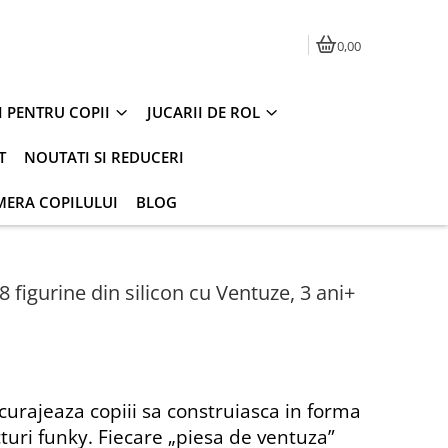
0,00
I PENTRU COPII
JUCARII DE ROL
T
NOUTATI SI REDUCERI
MERA COPILULUI
BLOG
 8 figurine din silicon cu Ventuze, 3 ani+
ncurajeaza copiii sa construiasca in forma
cturi funky. Fiecare „piesa de ventuza”