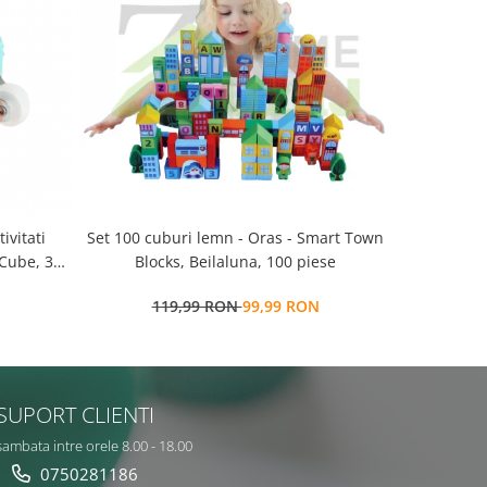
Set 100 cuburi lemn - Oras - Smart Town
Set 100 cuburi lemn -
 Cube, 3
Blocks, Beilaluna, 100 piese
salbatice 
119,99 RON
99,99 RON
9
SUPORT CLIENTI
sambata intre orele 8.00 - 18.00
0750281186