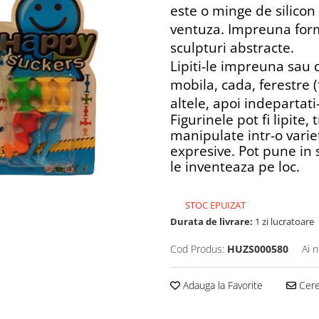
este o minge de silicon
ventuza. Impreuna for
sculpturi abstracte.
Lipiti-le impreuna sau d
mobila, cada, ferestre 
altele, apoi indepartati
Figurinele pot fi lipite,
manipulate intr-o varie
expresive. Pot pune in 
le inventeaza pe loc.
STOC EPUIZAT
Durata de livrare:
1 zi lucratoare
Cod Produs:
HUZS000580
Ai 
Adauga la Favorite
Cere 