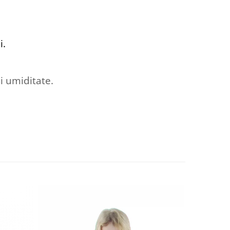
i.
i umiditate.