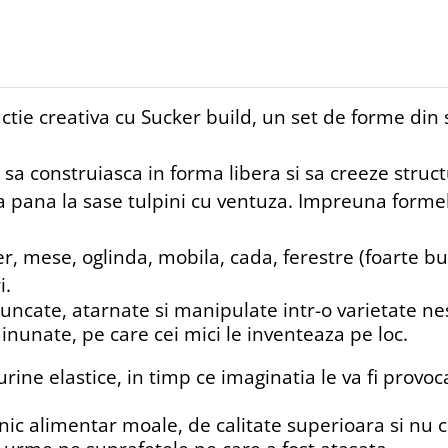
ctie creativa cu Sucker build, un set de forme din 
i sa construiasca in forma libera si sa creeze struc
na pana la sase tulpini cu ventuza. Impreuna form
er, mese, oglinda, mobila, cada, ferestre (foarte bu
i.
, aruncate, atarnate si manipulate intr-o varietate ne
nunate, pe care cei mici le inventeaza pe loc.
igurine elastice, in timp ce imaginatia le va fi prov
onic alimentar moale, de calitate superioara si nu co